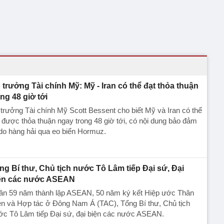
 trưởng Tài chính Mỹ: Mỹ - Iran có thể đạt thỏa thuận
ong 48 giờ tới
trưởng Tài chính Mỹ Scott Bessent cho biết Mỹ và Iran có thể
 được thỏa thuận ngay trong 48 giờ tới, có nội dung bảo đảm
do hàng hải qua eo biển Hormuz.
ng Bí thư, Chủ tịch nước Tô Lâm tiếp Đại sứ, Đại
ện các nước ASEAN
ân 59 năm thành lập ASEAN, 50 năm ký kết Hiệp ước Thân
ện và Hợp tác ở Đông Nam Á (TAC), Tổng Bí thư, Chủ tịch
ớc Tô Lâm tiếp Đại sứ, đại biện các nước ASEAN.