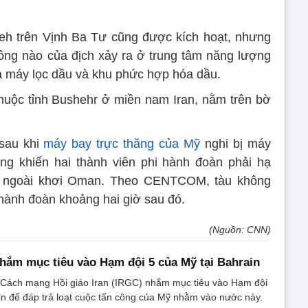
eh trên Vịnh Ba Tư cũng được kích hoạt, nhưng
ông nào của địch xảy ra ở trung tâm năng lượng
hà máy lọc dầu và khu phức hợp hóa dầu.
huộc tỉnh Bushehr ở miền nam Iran, nằm trên bờ
 sau khi
máy bay trực thăng của Mỹ
nghi bị máy
ông khiến hai thành viên phi hành đoàn phải hạ
n ngoài khơi Oman. Theo CENTCOM, tàu không
 hành đoàn khoảng hai giờ sau đó.
(Nguồn: CNN)
nhắm mục tiêu vào Hạm đội 5 của Mỹ tại Bahrain
 Cách mạng Hồi giáo Iran (IRGC) nhắm mục tiêu vào Hạm đội
in để đáp trả loạt cuộc tấn công của Mỹ nhằm vào nước này.