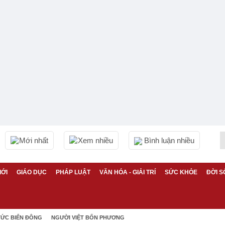
Mới nhất
Xem nhiều
Bình luận nhiều
IỚI
GIÁO DỤC
PHÁP LUẬT
VĂN HÓA - GIẢI TRÍ
SỨC KHỎE
ĐỜI S
TỨC BIỂN ĐÔNG
NGƯỜI VIỆT BỐN PHƯƠNG