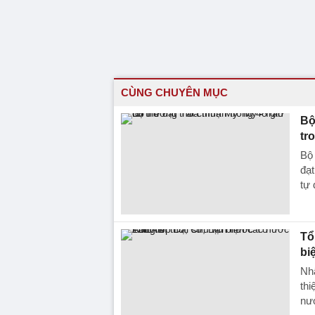
CÙNG CHUYÊN MỤC
Bộ
tr
Bộ 
đạt
tự 
Tổ
bi
Nh
thi
nư