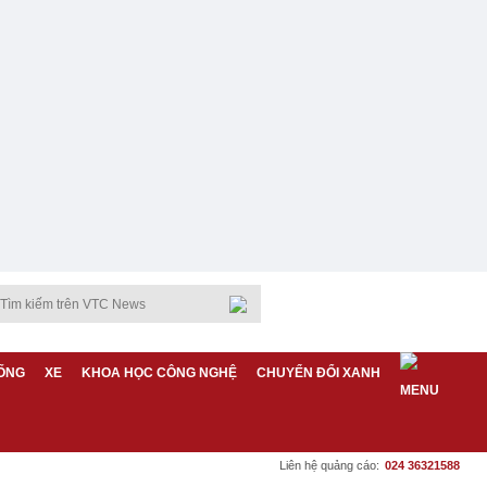
ỐNG
XE
KHOA HỌC CÔNG NGHỆ
CHUYỂN ĐỔI XANH
Liên hệ quảng cáo:
024 36321588