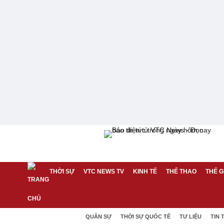
THỜI SỰ
VTC NEWS TV
KINH TẾ
THỂ THAO
THẾ G
QUÂN SỰ
THỜI SỰ QUỐC TẾ
TƯ LIỆU
TIN 