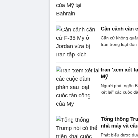
Cận cảnh căn c
Căn cứ không quân 
Iran trong loạt đò
Iran 'xem xét l
Mỹ
Người phát ngôn B
xét lại" các cuộc 
Tổng thống Tru
nhà máy và cầu
Phát biểu được đưa