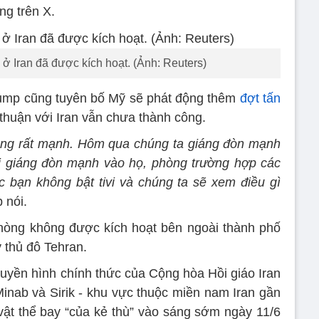
g trên X.
ở Iran đã được kích hoạt. (Ảnh: Reuters)
ump cũng tuyên bố Mỹ sẽ phát động thêm
đợt tấn
 thuận với Iran vẫn chưa thành công.
công rất mạnh. Hôm qua chúng ta giáng đòn mạnh
i giáng đòn mạnh vào họ, phòng trường hợp các
 bạn không bật tivi và chúng ta sẽ xem điều gì
 nói.
phòng không được kích hoạt bên ngoài thành phố
y thủ đô Tehran.
ruyền hình chính thức của Cộng hòa Hồi giáo Iran
Minab và Sirik - khu vực thuộc miền nam Iran gần
vật thể bay “của kẻ thù” vào sáng sớm ngày 11/6