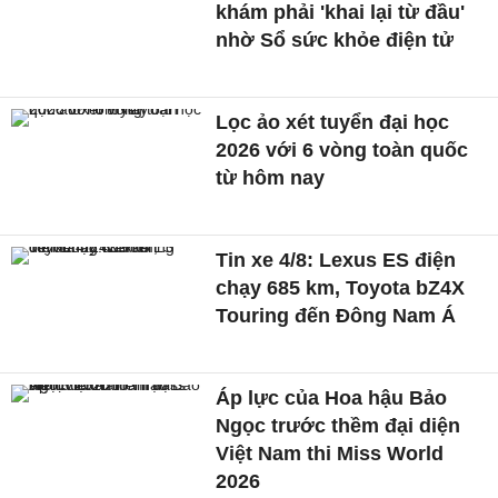
khám phải 'khai lại từ đầu'
nhờ Sổ sức khỏe điện tử
Lọc ảo xét tuyển đại học
2026 với 6 vòng toàn quốc
từ hôm nay
Tin xe 4/8: Lexus ES điện
chạy 685 km, Toyota bZ4X
Touring đến Đông Nam Á
Áp lực của Hoa hậu Bảo
Ngọc trước thềm đại diện
Việt Nam thi Miss World
2026