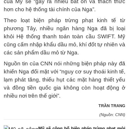
của Mỹ sẽ “gây ra nhiều bất ổn và thách thức
hơn cho hệ thống tài chính của Nga”.
Theo loạt biện pháp trừng phạt kinh tế từ
phương Tây, nhiều ngân hàng Nga đã bị loại
khỏi Hệ thống thanh toán toàn cầu SWIFT. Mỹ
cũng cấm nhập khẩu dầu mỏ, khí đốt tự nhiên và
các sản phẩm dầu mỏ từ Nga.
Nguồn tin của CNN nói những biện pháp này đã
khiến Nga đối mặt với “nguy cơ suy thoái kinh tế,
lạm phát tăng, thiếu hụt các mặt hàng thiết yếu
và đồng tiền quốc gia không còn hoạt động ở
nhiều nơi trên thế giới”.
TRẦN TRANG
(Nguồn: CNN)
Mỹ sẽ công bố biện pháp trừng phạt mới