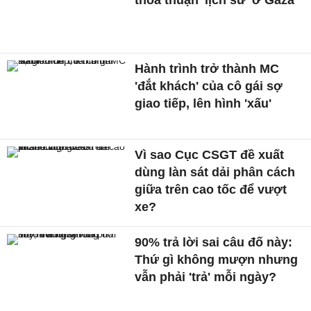
thỏa thuận 'lịch sử' ở Gaza
Hành trình trở thành MC
'đắt khách' của cô gái sợ
giao tiếp, lên hình 'xấu'
Vì sao Cục CSGT đề xuất
dùng làn sát dải phân cách
giữa trên cao tốc để vượt
xe?
90% trả lời sai câu đố này:
Thứ gì không mượn nhưng
vẫn phải 'trả' mỗi ngày?