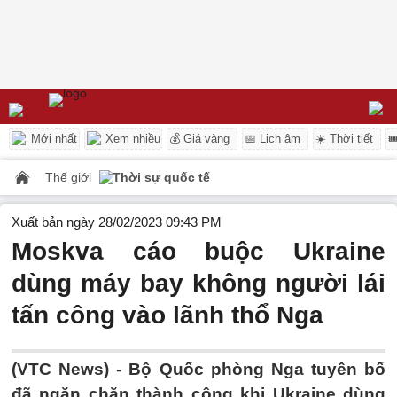
Mới nhất
Xem nhiều
💰 Giá vàng
📅 Lịch âm
☀️ Thời tiết

Thế giới
Thời sự quốc tế
Xuất bản ngày 28/02/2023 09:43 PM
Moskva cáo buộc Ukraine
dùng máy bay không người lái
tấn công vào lãnh thổ Nga
(VTC News) -
Bộ Quốc phòng Nga tuyên bố
đã ngăn chặn thành công khi Ukraine dùng