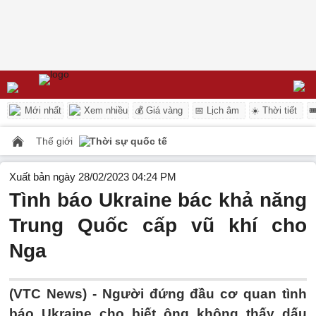
Mới nhất
Xem nhiều
💰 Giá vàng
📅 Lịch âm
☀️ Thời tiết

Thế giới
Thời sự quốc tế
Xuất bản ngày 28/02/2023 04:24 PM
Tình báo Ukraine bác khả năng
Trung Quốc cấp vũ khí cho
Nga
(VTC News) -
Người đứng đầu cơ quan tình
báo Ukraine cho biết ông không thấy dấu