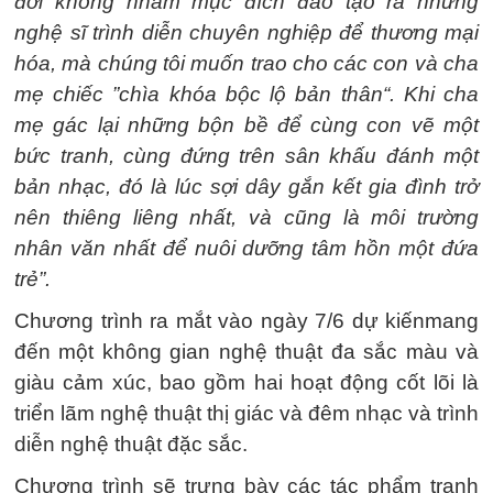
đời không nhằm mục đích đào tạo ra những
nghệ sĩ trình diễn chuyên nghiệp để thương mại
hóa, mà chúng tôi muốn trao cho các con và cha
mẹ chiếc ”chìa khóa bộc lộ bản thân“. Khi cha
mẹ gác lại những bộn bề để cùng con vẽ một
bức tranh, cùng đứng trên sân khấu đánh một
bản nhạc, đó là lúc sợi dây gắn kết gia đình trở
nên thiêng liêng nhất, và cũng là môi trường
nhân văn nhất để nuôi dưỡng tâm hồn một đứa
trẻ”.
Chương trình ra mắt vào ngày 7/6 dự kiếnmang
đến một không gian nghệ thuật đa sắc màu và
giàu cảm xúc, bao gồm hai hoạt động cốt lõi là
triển lãm nghệ thuật thị giác và đêm nhạc và trình
diễn nghệ thuật đặc sắc.
Chương trình sẽ trưng bày các tác phẩm tranh