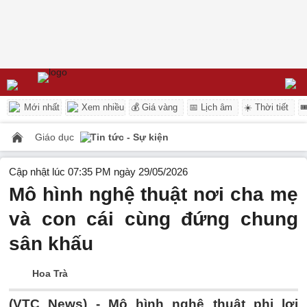
Mới nhất
Xem nhiều
💰 Giá vàng
📅 Lịch âm
☀️ Thời tiết

Giáo dục
Tin tức - Sự kiện
Cập nhật lúc 07:35 PM ngày 29/05/2026
Mô hình nghệ thuật nơi cha mẹ
và con cái cùng đứng chung
sân khấu
Hoa Trà
(VTC News) -
Mô hình nghệ thuật phi lợi