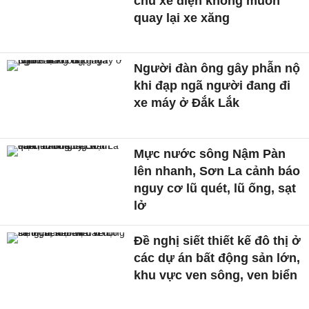
chủ xe điện không muốn
quay lại xe xăng
Người đàn ông gây phẫn nộ
khi đạp ngã người đang đi
xe máy ở Đắk Lắk
Mực nước sông Nậm Pàn
lên nhanh, Sơn La cảnh báo
nguy cơ lũ quét, lũ ống, sạt
lở
Đề nghị siết thiết kế đô thị ở
các dự án bất động sản lớn,
khu vực ven sông, ven biển