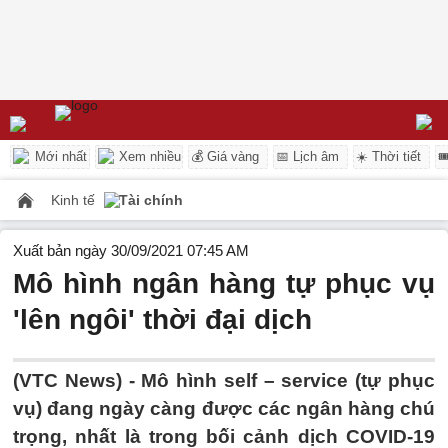
Mới nhất
Xem nhiều
💰 Giá vàng
📅 Lịch âm
☀️ Thời tiết

Kinh tế
Tài chính
Xuất bản ngày 30/09/2021 07:45 AM
Mô hình ngân hàng tự phục vụ
'lên ngôi' thời đại dịch
(VTC News) -
Mô hình self – service (tự phục
vụ) đang ngày càng được các ngân hàng chú
trọng, nhất là trong bối cảnh dịch COVID-19