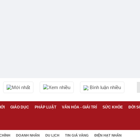
Mới nhất
Xem nhiều
Bình luận nhiều
IỚI
GIÁO DỤC
PHÁP LUẬT
VĂN HÓA - GIẢI TRÍ
SỨC KHỎE
ĐỜI S
 CHÍNH
DOANH NHÂN
DU LỊCH
TIN GIÁ VÀNG
ĐIỆN HẠT NHÂN