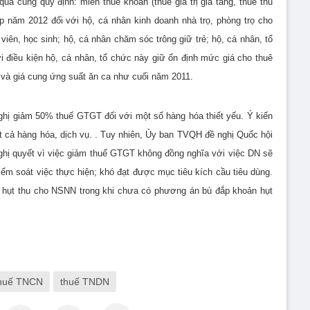
a cũng quy định: miễn thuế khoán (thuế giá trị gia tăng, thuế thu
p năm 2012 đối với hộ, cá nhân kinh doanh nhà trọ, phòng trọ cho
viên, học sinh; hộ, cá nhân chăm sóc trông giữ trẻ; hộ, cá nhân, tổ
 điều kiện hộ, cá nhân, tổ chức này giữ ổn định mức giá cho thuê
rẻ và giá cung ứng suất ăn ca như cuối năm 2011.
ghị giảm 50% thuế GTGT đối với một số hàng hóa
thiết yếu. Ý kiến
 cả hàng hóa, dịch vụ. . Tuy nhiên, Ủy ban TVQH đề nghị Quốc hội
ghị quyết vì việc giảm thuế GTGT không đồng nghĩa với việc DN sẽ
ểm soát việc thực hiện; khó đạt được mục tiêu kích cầu tiêu dùng.
hụt thu cho NSNN trong khi chưa có phương án bù đắp khoản hụt
huế TNCN
thuế TNDN