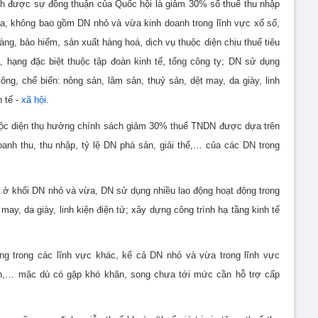
nh được sự đồng thuận của Quốc hội là giảm 30% số thuế thu nhập
a, không bao gồm DN nhỏ và vừa kinh doanh trong lĩnh vực xổ số,
àng, bảo hiểm, sản xuất hàng hoá, dịch vụ thuộc diện chịu thuế tiêu
, hạng đặc biệt thuộc tập đoàn kinh tế, tổng công ty; DN sử dụng
công, chế biến: nông sản, lâm sản, thuỷ sản, dệt may, da giày, linh
h tế -
xã hội
.
ộc diện thụ hưởng chính sách giảm 30% thuế TNDN được dựa trên
oanh thu, thu nhập, tỷ lệ DN phá sản, giải thể,… của các DN trong
g ở khối DN nhỏ và vừa, DN sử dụng nhiều lao động hoạt động trong
may, da giày, linh kiện điện tử; xây dựng công trình hạ tầng kinh tế
g trong các lĩnh vực khác, kể cả DN nhỏ và vừa trong lĩnh vực
ản,… mặc dù có gặp khó khăn, song chưa tới mức cần hỗ trợ cấp