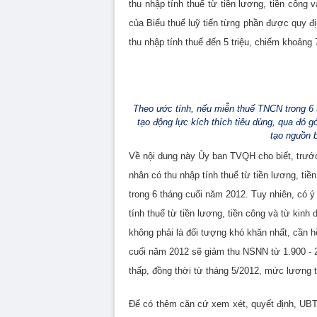
thu nhập tính thuế từ tiền lương, tiền công
của Biểu thuế luỹ tiến từng phần được quy địn
thu nhập tính thuế đến 5 triệu, chiếm khoảng
Theo ước tính, nếu miễn thuế TNCN trong 6 
tạo động lực kích thích tiêu dùng, qua đó g
tạo nguồn b
Về nội dung này Ủy ban TVQH cho biết, trướ
nhân có thu nhập tính thuế từ tiền lương, ti
trong 6 tháng cuối năm 2012. Tuy nhiên, có 
tính thuế từ tiền lương, tiền công và từ kin
không phải là đối tượng khó khăn nhất, cần h
cuối năm 2012 sẽ giảm thu NSNN từ 1.900 - 2
thấp, đồng thời từ tháng 5/2012, mức lương t
Để có thêm căn cứ xem xét, quyết định, UBT