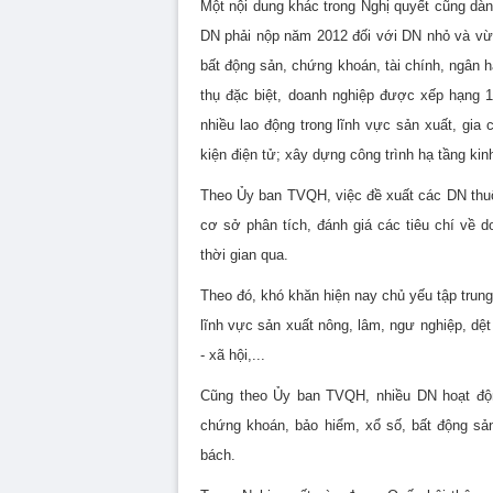
Một nội dung khác trong Nghị quyết cũng dà
DN phải nộp năm 2012 đối với DN nhỏ và vừ
bất động sản, chứng khoán, tài chính, ngân h
thụ đặc biệt, doanh nghiệp được xếp hạng 1
nhiều lao động trong lĩnh vực sản xuất, gia 
kiện điện tử; xây dựng công trình hạ tầng kin
Theo Ủy ban TVQH, việc đề xuất các DN thu
cơ sở phân tích, đánh giá các tiêu chí về d
thời gian qua.
Theo đó, khó khăn hiện nay chủ yếu tập trun
lĩnh vực sản xuất nông, lâm, ngư nghiệp, dệt 
- xã hội,...
Cũng theo Ủy ban TVQH, nhiều DN hoạt độn
chứng khoán, bảo hiểm, xổ số, bất động s
bách.