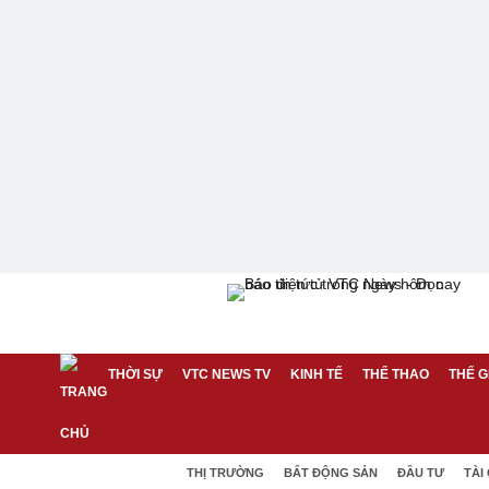
THỜI SỰ
VTC NEWS TV
KINH TẾ
THỂ THAO
THẾ G
THỊ TRƯỜNG
BẤT ĐỘNG SẢN
ĐẦU TƯ
TÀI