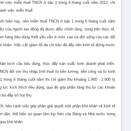
ành việc miễn thuế TNCN ở bậc 1 trong 6 tháng cuối năm 2012; chỉ
hành việc miễn thuế.
ảnh hiện nay, nên miễn thuế TNCN ở bậc 1 trong 6 tháng cuối năm
ểu của người lao động đã được điều chỉnh tăng, song trên thực tế,
óm hàng tiêu dùng thiết yếu vẫn ở mức cao và đời sống của các đối
 khăn. Việc cắt giảm tối đa chi tiêu đã đẩy nền kinh tế đứng trước
ần kích cầu tiêu dùng, thúc đẩy sản xuất, kinh doanh phát triển.
NCN đối với thu nhập tính thuế từ tiền lương, tiền công và từ kinh
trong 6 tháng cuối năm thì chỉ giảm thu khoảng 1.900 - 2.000 tỷ
 lực kích thích tiêu dùng, qua đó góp phần tăng thu từ các khoản
 bù đắp số hụt thu.
, bên cạnh việc góp phần giải quyết một phần khó khăn về kinh tế
ời dân; thể hiện sự quan tâm kịp thời của Đảng và Nhà nước trong
 qua khó khăn.