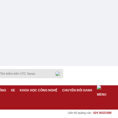
ỐNG
XE
KHOA HỌC CÔNG NGHỆ
CHUYỂN ĐỔI XANH
Liên hệ quảng cáo:
024 36321588