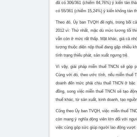
đã có 306/361 (chiếm 84,76%) ý kiến tán th
có 55/361 (chiếm 15,24%) ý kiến không tán t
Theo đó, Ủy ban TVQH đề nghị, trong bối c
2012 vì: Thứ nhất, mặc dù mức lương tối thi
vẫn còn ở mức rất thấp. Mặt khác, giá cả nh
tượng thuộc diện nộp thuế đang gặp nhiều khó
tình trạng thiểu phát, sản xuất ngưng trệ.
Vì vậy, giải pháp miễn thuế TNCN sẽ góp ph
Cùng với đó, theo ước tính, nếu miễn thuế T
doanh đến mức phải chịu thuế TNCN ở bậc 1 
đồng, song việc miễn thuế TNCN sẽ tạo động
thuế khác, từ sản xuất, kinh doanh, tạo nguồn
Cũng theo Ủy ban TVQH, việc miễn thuế TNCN
còn mang ý nghĩa động viên lớn đối với ngư
việc cùng góp sức giúp người lao động vượt