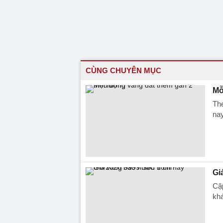
CÙNG CHUYÊN MỤC
Mỗ
The
nay
Gi
Cập
kh