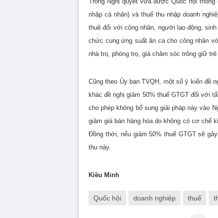
Trong Nghị quyết vừa được Quốc hội thông qu
nhập cá nhân) và thuế thu nhập doanh nghiệ
thuê đối với công nhân, người lao động, sinh 
chức cung ứng suất ăn ca cho công nhân với
nhà trọ, phòng trọ, giá chăm sóc trông giữ t
Cũng theo Ủy ban TVQH, một số ý kiến đề n
khác đề nghị giảm 50% thuế GTGT đối với tất
cho phép không bổ sung giải pháp này vào N
giảm giá bán hàng hóa do không có cơ chế ki
Đồng thời, nếu giảm 50% thuế GTGT sẽ gây 
thu này.
Kiều Minh
Quốc hội
doanh nghiệp
thuế
t