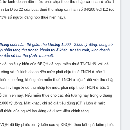
 và từ kinh doanh đến mức phải chịu thuế thu nhập cá nhân ở bậc 1
h tại Điều 22 của Luật thuế thu nhập cá nhân số 04/2007/QH12 (có
 73% số người đang nộp thuế hiện nay).
tháng cuối năm thì giảm thu khoảng 1.900 - 2.000 tỷ đồng, song sẽ
óp phần tăng thu từ các khoản thuế khác, từ sản xuất, kinh doanh,
ù đắp số hụt thu (Ảnh: Internet).
c đó, nhiều ý kiến của ĐBQH đề nghị miễn thuế TNCN đối với cá
ền công và từ kinh doanh đến mức phải chịu thuế TNCN ở bậc 1
ý kiến cho rằng, không nên miễn thuế TNCN ở bậc 1 đối với thu nhập
h doanh vì người có thu nhập tới mức phải nộp thuế TNCN ở bậc 1
ỗ trợ hiện nay. Nếu miễn thuế cho các đối tượng này trong 6 tháng
.000 tỷ đồng. Mặt khác, chỉ số giá tiêu dùng (CPI) luôn ở mức
ối thiểu của người lao động đã được điều chỉnh tăng.
VQH đã lấy phiếu xin ý kiến các vị ĐBQH, theo kết quả kiểm phiếu