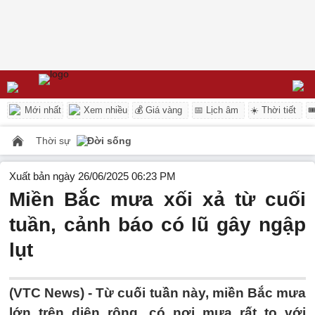
Mới nhất
Xem nhiều
💰 Giá vàng
📅 Lịch âm
☀️ Thời tiết

Thời sự
Đời sống
Xuất bản ngày 26/06/2025 06:23 PM
Miền Bắc mưa xối xả từ cuối
tuần, cảnh báo có lũ gây ngập
lụt
(VTC News) -
Từ cuối tuần này, miền Bắc mưa
lớn trên diện rộng, có nơi mưa rất to với