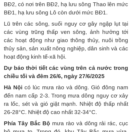
BĐ2, có nơi trên BĐ2, hạ lưu sông Thao lên mức
BĐ1, hạ lưu sông Lô còn dưới mức BĐ1.
Lũ trên các sông, suối nguy cơ gây ngập lụt tại
các vùng trũng thấp ven sông, ảnh hưởng tới
các hoạt động như giao thông thủy, nuôi trồng
thủy sản, sản xuất nông nghiệp, dân sinh và các
hoạt động kinh tế-xã hội.
Dự báo thời tiết các vùng trên cả nước trong
chiều tối và đêm 26/6, ngày 27/6/2025
Hà Nội
có lúc mưa rào và dông. Gió đông nam
đến nam cấp 2-3. Trong mưa dông nguy cơ xảy
ra lốc, sét và gió giật mạnh. Nhiệt độ thấp nhất
26-28°C. Nhiệt độ cao nhất 32-34°C.
Phía Tây Bắc Bộ
mưa rào và dông rải rác, cục
bộ mưa to. Trong đó, khu Tây Bắc mưa vừa,