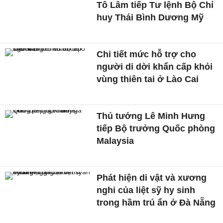
Tô Lâm tiếp Tư lệnh Bộ Chỉ
huy Thái Bình Dương Mỹ
Chi tiết mức hỗ trợ cho
người di dời khẩn cấp khỏi
vùng thiên tai ở Lào Cai
Thủ tướng Lê Minh Hưng
tiếp Bộ trưởng Quốc phòng
Malaysia
Phát hiện di vật và xương
nghi của liệt sỹ hy sinh
trong hầm trú ẩn ở Đà Nẵng