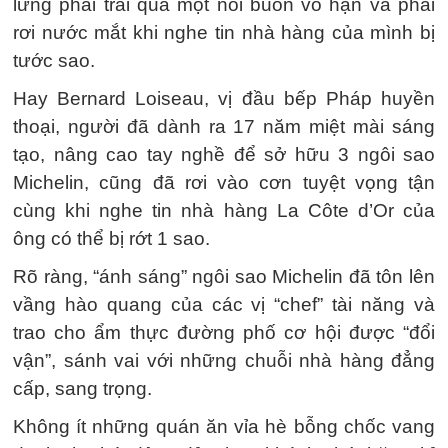
lừng phải trải qua một nỗi buồn vô hạn và phải
rơi nước mắt khi nghe tin nhà hàng của mình bị
tước sao.
Hay Bernard Loiseau, vị đầu bếp Pháp huyền
thoại, người đã dành ra 17 năm miệt mài sáng
tạo, nâng cao tay nghề để sở hữu 3 ngôi sao
Michelin, cũng đã rơi vào cơn tuyệt vọng tận
cùng khi nghe tin nhà hàng La Côte d’Or của
ông có thể bị rớt 1 sao.
Rõ ràng, “ánh sáng” ngôi sao Michelin đã tôn lên
vầng hào quang của các vị “chef” tài năng và
trao cho ẩm thực đường phố cơ hội được “đổi
vận”, sánh vai với những chuỗi nhà hàng đẳng
cấp, sang trọng.
Không ít những quán ăn vỉa hè bỗng chốc vang