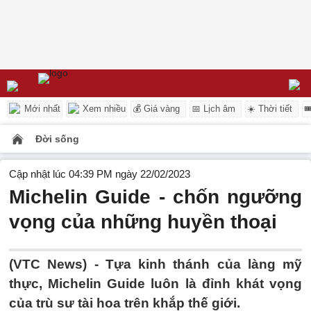
Mới nhất
Xem nhiều
💰 Giá vàng
📅 Lịch âm
☀️ Thời tiết

Đời sống
Cập nhật lúc 04:39 PM ngày 22/02/2023
Michelin Guide - chốn ngưỡng
vọng của những huyền thoại
(VTC News) -
Tựa kinh thánh của làng mỹ
thực, Michelin Guide luôn là đỉnh khát vọng
của trù sư tài hoa trên khắp thế giới.