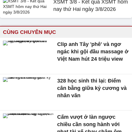
XSMT 3/8 - Kết quả XSMT hôm
nay thứ Hai ngày 3/8/2026
CÙNG CHUYÊN MỤC
Clip anh Tây 'phê' và ngơ
ngác khi gội đầu massage ở
Việt Nam hút 24 triệu view
328 học sinh thi lại: Điểm
cân bằng giữa kỷ cương và
nhân văn
Cấm vượt ở làn ngược
chiều cần song hành với
phạt tài xế chạy chậm ôm