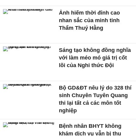
Ảnh hiếm thời đỉnh cao
nhan sắc của minh tinh
Thẩm Thuý Hằng
Sáng tạo không đồng nghĩa
với làm méo mó giá trị cốt
lõi của Nghi thức Đội
Bộ GD&ĐT nêu lý do 328 thí
sinh Chuyên Tuyên Quang
thi lại tất cả các môn tốt
nghiệp
Bệnh nhân BHYT không
khám dịch vụ vẫn bị thu