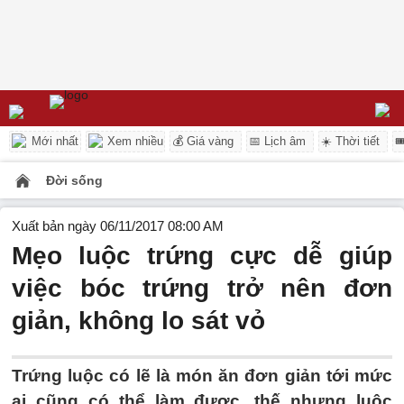
Mới nhất
Xem nhiều
💰 Giá vàng
📅 Lịch âm
☀️ Thời tiết

Đời sống
Xuất bản ngày 06/11/2017 08:00 AM
Mẹo luộc trứng cực dễ giúp
việc bóc trứng trở nên đơn
giản, không lo sát vỏ
Trứng luộc có lẽ là món ăn đơn giản tới mức
ai cũng có thể làm được, thế nhưng luộc