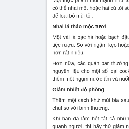
Một thực phẩm mùi mạnh như tỏi
có thể nhai một hoặc hai củ tỏi 
để loại bỏ mùi tỏi.
Nhai lá thảo mộc tươi
Một vài lá bạc hà hoặc bạch đậ
tiệc rượu. So với ngậm kẹo hoặc
hơn rất nhiều.
Hơn nữa, các quán bar thường 
nguyên liệu cho một số loại coc
thêm một ngụm nước ấm và nuốt hế
Giảm nhiệt độ phòng
Thêm một cách khử mùi bia sau k
chút so với bình thường.
Khi bạn đã làm hết tất cả nhữ
quanh người, thì hãy thử giảm 