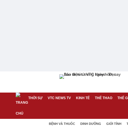
THỜI SỰ
VTC NEWS TV
KINH TẾ
THỂ THAO
THẾ G
BỆNH VÀ THUỐC
DINH DƯỠNG
GIỚI TÍNH