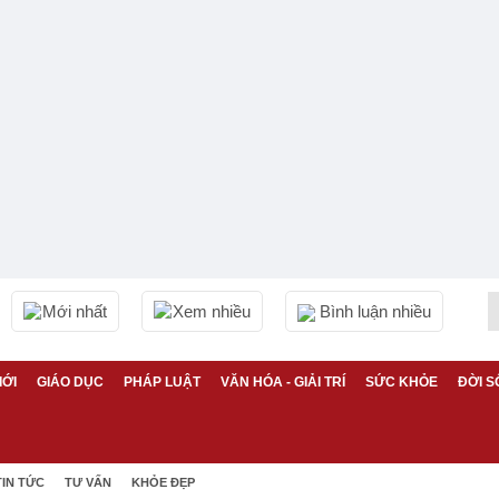
Mới nhất
Xem nhiều
Bình luận nhiều
IỚI
GIÁO DỤC
PHÁP LUẬT
VĂN HÓA - GIẢI TRÍ
SỨC KHỎE
ĐỜI S
TIN TỨC
TƯ VẤN
KHỎE ĐẸP