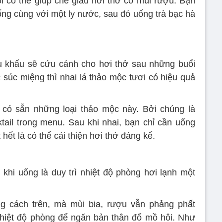
 có thể giúp che giấu hơi thở có mùi rượu. Bạn
sống cùng với một ly nước, sau đó uống trà bạc hà
u khấu sẽ cứu cánh cho hơi thở sau những buổi
 súc miệng thì nhai lá thảo mộc tươi có hiệu quả
có sẵn những loại thảo mộc này. Bởi chúng là
ktail trong menu. Sau khi nhai, bạn chỉ cần uống
t là có thể cải thiện hơi thở đáng kể.
hi uống là duy trì nhiệt độ phòng hơi lạnh một
ng cách trên, mà mùi bia, rượu vẫn phảng phất
nhiệt độ phòng để ngăn bản thân đổ mồ hôi. Như