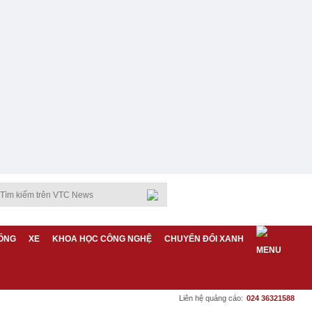
ỐNG
XE
KHOA HỌC CÔNG NGHỆ
CHUYỂN ĐỔI XANH
Liên hệ quảng cáo:
024 36321588