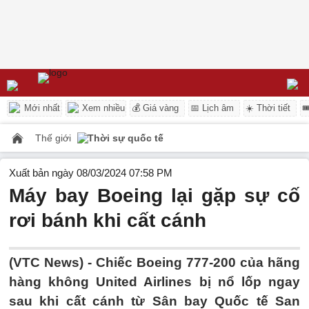
Mới nhất
Xem nhiều
💰 Giá vàng
📅 Lịch âm
☀️ Thời tiết

Thế giới
Thời sự quốc tế
Xuất bản ngày 08/03/2024 07:58 PM
Máy bay Boeing lại gặp sự cố
rơi bánh khi cất cánh
(VTC News) -
Chiếc Boeing 777-200 của hãng
hàng không United Airlines bị nổ lốp ngay
sau khi cất cánh từ Sân bay Quốc tế San