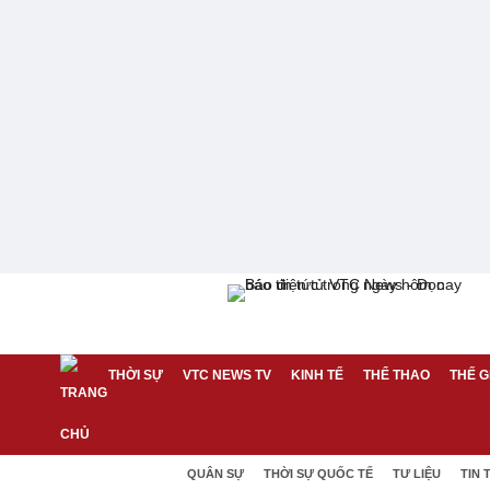
THỜI SỰ
VTC NEWS TV
KINH TẾ
THỂ THAO
THẾ G
QUÂN SỰ
THỜI SỰ QUỐC TẾ
TƯ LIỆU
TIN 