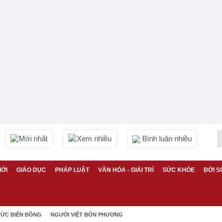
Mới nhất
Xem nhiều
Bình luận nhiều
IỚI
GIÁO DỤC
PHÁP LUẬT
VĂN HÓA - GIẢI TRÍ
SỨC KHỎE
ĐỜI S
TỨC BIỂN ĐÔNG
NGƯỜI VIỆT BỐN PHƯƠNG