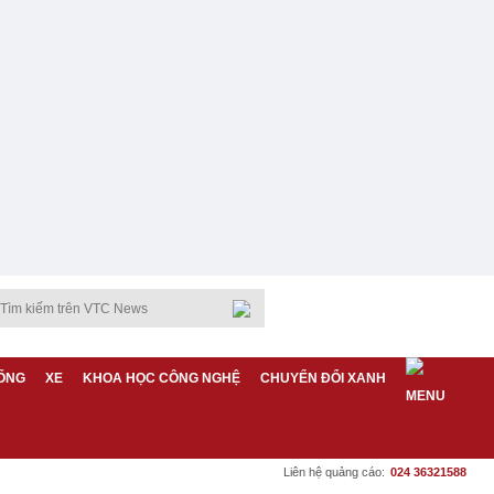
ỐNG
XE
KHOA HỌC CÔNG NGHỆ
CHUYỂN ĐỔI XANH
Liên hệ quảng cáo:
024 36321588