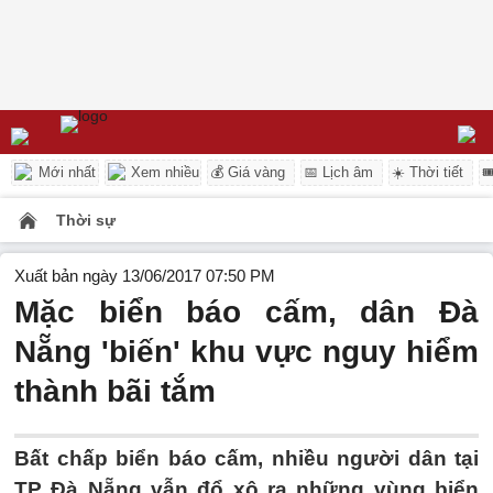
Mới nhất
Xem nhiều
💰 Giá vàng
📅 Lịch âm
☀️ Thời tiết

Thời sự
Xuất bản ngày 13/06/2017 07:50 PM
Mặc biển báo cấm, dân Đà
Nẵng 'biến' khu vực nguy hiểm
thành bãi tắm
Bất chấp biển báo cấm, nhiều người dân tại
TP Đà Nẵng vẫn đổ xô ra những vùng biển