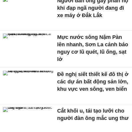
Người đàn ông gây phẫn nộ
khi đạp ngã người đang đi
xe máy ở Đắk Lắk
Mực nước sông Nậm Pàn
lên nhanh, Sơn La cảnh báo
nguy cơ lũ quét, lũ ống, sạt
lở
Đề nghị siết thiết kế đô thị ở
các dự án bất động sản lớn,
khu vực ven sông, ven biển
Cắt khối u, tái tạo lưỡi cho
người đàn ông mắc ung thư