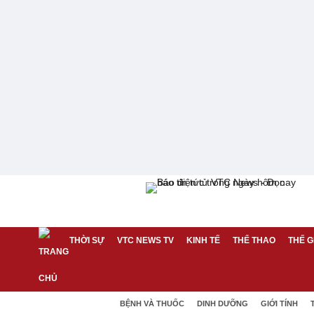
THỜI SỰ
VTC NEWS TV
KINH TẾ
THỂ THAO
THẾ G
BỆNH VÀ THUỐC
DINH DƯỠNG
GIỚI TÍNH