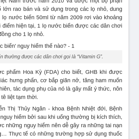
Việt Nam trước năm 2010 và được một bộ phận
 lớn rao bán và sử dụng trong các lọ nhỏ, dung
i lọ nước biển 50ml từ năm 2009 rơi vào khoảng
 điểm hiện tại, 1 lọ nước biển được các dân chơi
đồng cho 1 lọ nhỏ.
n thường được các dân chơi gọi là “Vitamin G”.
c phẩm Hoa Kỳ (FDA) cho biết, GHB khi được
giác hưng phấn, cơ bắp giãn nở, tăng ham muốn
nhiên, tác dụng phụ của nó là gây mất ý thức, nôn
ê liệt tạm thời.
ễn Thị Thủy Ngân - khoa Bệnh Nhiệt đới, Bệnh
 nguy hiểm bởi sau khi uống thường bị kích thích,
c những nguy hiểm nên dễ gây ra những tai nạn
ông… Thực tế có những trường hợp sử dụng thuốc