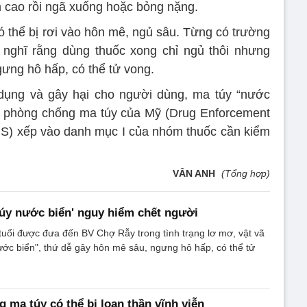
n cao rồi ngã xuống hoặc bỏng nặng.
ó thể bị rơi vào hôn mê, ngủ sâu. Từng có trường
 nghĩ rằng dùng thuốc xong chỉ ngủ thôi nhưng
gưng hô hấp, có thể tử vong.
 dụng và gây hại cho người dùng, ma túy “nước
g phòng chống ma túy của Mỹ (Drug Enforcement
 US) xếp vào danh mục I của nhóm thuốc cần kiểm
VÂN ANH
(Tổng hợp)
úy nước biển' nguy hiểm chết người
uổi được đưa đến BV Chợ Rẫy trong tình trạng lơ mơ, vật vã
ớc biển", thứ dễ gây hôn mê sâu, ngưng hô hấp, có thể tử
 ma túy có thể bị loạn thần vĩnh viễn