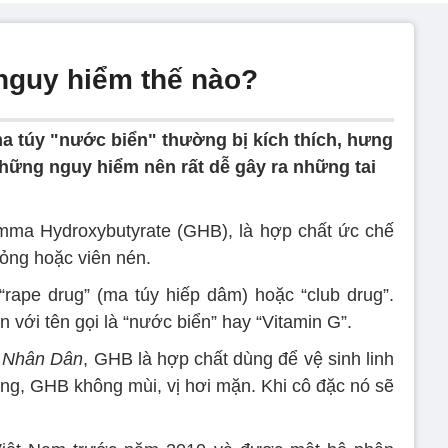
 nguy hiểm thế nào?
 túy "nước biển" thường bị kích thích, hưng
ững nguy hiểm nên rất dễ gây ra những tai
mma Hydroxybutyrate (GHB), là hợp chất ức chế
lỏng hoặc viên nén.
“rape drug” (ma túy hiếp dâm) hoặc “club drug”.
 với tên gọi là “nước biển” hay “Vitamin G”.
 Nhân Dân
, GHB là hợp chất dùng để vệ sinh linh
ỏng, GHB không mùi, vị hơi mặn. Khi cô đặc nó sẽ