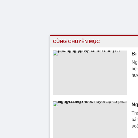
CÙNG CHUYÊN MỤC
Bị
Ngư
bện
hưở
Ng
The
bằn
soá