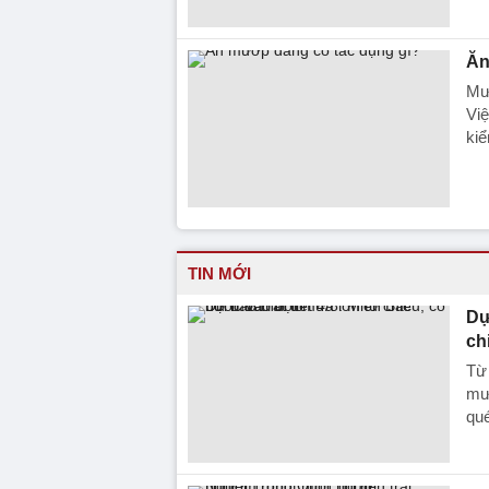
Ăn
Mư
Việ
kiể
TIN MỚI
Dự
ch
Từ 
mưa
qué