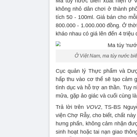
Ma túy nước biển xuất hiện ở 
không nhỏ dân chơi ở thành phố
tích 50 - 100ml. Giá bán cho mỗ
800.000 - 1.000.000 đồng. Ở thời
kháo nhau có giá lên đến 4 triệu 
Ở Việt Nam, ma túy nước biể
Cục quản lý Thực phẩm và Dượ
hấp thu vào cơ thể sẽ tạo cảm 
tình dục và hỗ trợ an thần. Tuy 
mửa, gặp ảo giác và cuối cùng là t
Trả lời trên
VOV2
, TS-BS Nguy
viện Chợ Rẫy, cho biết, chất này
hưng phấn, không cảm nhận đượ
sinh hoạt hoặc tai nạn giao th