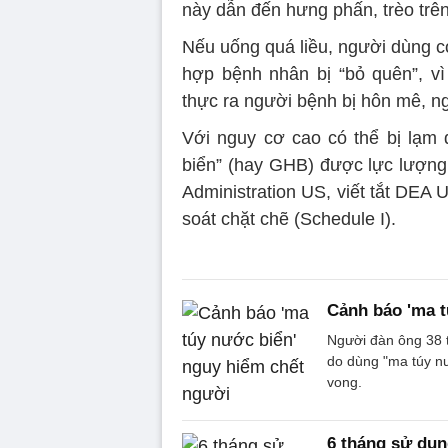
này dẫn đến hưng phấn, trèo trê
Nếu uống quá liều, người dùng c
hợp bệnh nhân bị “bỏ quên”, vì
thực ra người bệnh bị hôn mê, n
Với nguy cơ cao có thể bị lạm
biển” (hay GHB) được lực lượn
Administration US, viết tắt DEA
soát chặt chẽ (Schedule I).
Cảnh báo 'ma t
Người đàn ông 38 t
do dùng "ma túy nư
vong.
6 tháng sử dụng