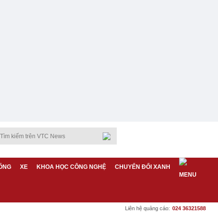
ỐNG
XE
KHOA HỌC CÔNG NGHỆ
CHUYỂN ĐỔI XANH
Liên hệ quảng cáo:
024 36321588