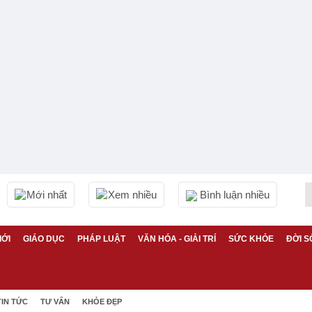
Mới nhất
Xem nhiều
Bình luận nhiều
IỚI
GIÁO DỤC
PHÁP LUẬT
VĂN HÓA - GIẢI TRÍ
SỨC KHỎE
ĐỜI S
TIN TỨC
TƯ VẤN
KHỎE ĐẸP