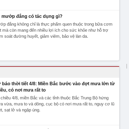
 mướp đắng có tác dụng gì?
ớp đắng không chỉ là thực phẩm quen thuộc trong bữa cơm
t mà còn mang đến nhiều lợi ích cho sức khỏe như hỗ trợ
m soát đường huyết, giảm viêm, bảo vệ làn da.
 báo thời tiết 4/8: Miền Bắc bước vào đợt mưa lớn từ
iều, có nơi mưa rất to
chiều 4/8, miền Bắc và các tỉnh thuộc Bắc Trung Bộ hứng
 vừa, mưa to và dông, cục bộ có nơi mưa rất to, nguy cơ lũ
t, sạt lở và ngập úng.