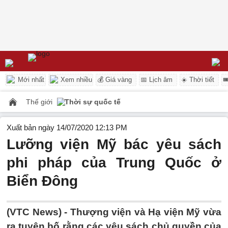
Mới nhất
Xem nhiều
💰 Giá vàng
📅 Lịch âm
☀️ Thời tiết

Thế giới
Thời sự quốc tế
Xuất bản ngày 14/07/2020 12:13 PM
Lưỡng viện Mỹ bác yêu sách
phi pháp của Trung Quốc ở
Biển Đông
(VTC News) -
Thượng viện và Hạ viện Mỹ vừa
ra tuyên bố rằng các yêu sách chủ quyền của