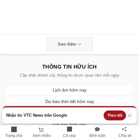
Xem thêm
THÔNG TIN HỮU ÍCH
Cập nhật nhanh các thông tin được quan tâm mỗi ngày
Lịch âm hôm nay
Dự báo thời tiết hôm nay
Giá vàng hôm nay
Nhận tin VTC News trên Google
×
Theo dõi
Giá bạc hôm nay
Tỷ giá ngoại tệ
Trang chủ
Xem nhiều
Bình luận
Chia sẻ
Cỡ chữ