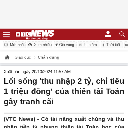
Mới nhất
Xem nhiều
💰 Giá vàng
📅 Lịch âm
☀️ Thời tiết

Giáo dục
Chân dung
Xuất bản ngày 20/10/2024 11:57 AM
Lối sống 'thu nhập 2 tỷ, chỉ tiêu
1 triệu đồng' của thiên tài Toán
gây tranh cãi
(VTC News) -
Có tài năng xuất chúng và thu
nhập tiền tỷ nhưng thiên tài Toán học của