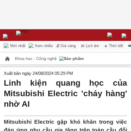
Mới nhất
Xem nhiều
💰 Giá vàng
📅 Lịch âm
☀️ Thời tiết

Khoa học - Công nghệ
Sản phẩm
Xuất bản ngày 24/08/2024 05:29 PM
Linh kiện quang học của
Mitsubishi Electric 'cháy hàng'
nhờ AI
Mitsubishi Electric gặp khó khăn trong việc
đáp ứng nhu cầu gia tăng trên toàn cầu đối