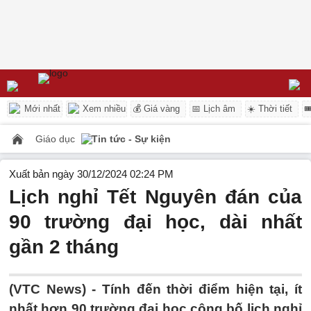
Mới nhất
Xem nhiều
💰 Giá vàng
📅 Lịch âm
☀️ Thời tiết

Giáo dục
Tin tức - Sự kiện
Xuất bản ngày 30/12/2024 02:24 PM
Lịch nghỉ Tết Nguyên đán của
90 trường đại học, dài nhất
gần 2 tháng
(VTC News) -
Tính đến thời điểm hiện tại, ít
nhất hơn 90 trường đại học công bố lịch nghỉ