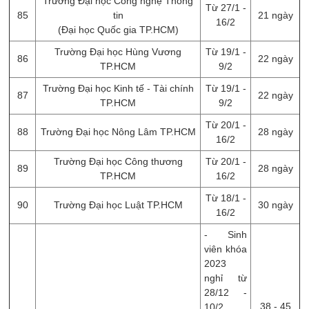
Trường Đại học Công nghệ Thông
Từ 27/1 -
85
tin
21 ngày
16/2
(Đại học Quốc gia TP.HCM)
Trường Đại học Hùng Vương
Từ 19/1 -
86
22 ngày
TP.HCM
9/2
Trường Đại học Kinh tế - Tài chính
Từ 19/1 -
87
22 ngày
TP.HCM
9/2
Từ 20/1 -
88
Trường Đại học Nông Lâm TP.HCM
28 ngày
16/2
Trường Đại học Công thương
Từ 20/1 -
89
28 ngày
TP.HCM
16/2
Từ 18/1 -
90
Trường Đại học Luật TP.HCM
30 ngày
16/2
- Sinh
viên khóa
2023
nghỉ từ
28/12 -
38 - 45
10/2