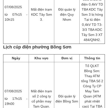
điện 0,4kV TD
07/08/2025
Mất điện trạm
Đội quản lý
TBA KDC Tây
từ 07h15 -
KDC Tây Sơn
điện Quy
Sơn 3 bị hỏng
10h15
3.
Nhơn
Tại tủ điện
0,4kV TD T3-
3/3 TBA KDC
Tây Sơn 3 XT
484/QNH2.
Lịch cúp điện phường Bồng Sơn
Ngày
Khu vực
Đơn vị
Thông tin
Tổ QLKT
Bồng Sơn:
Thay ATM
tổng TBA Số 2
Công Ty CP
07/08/2025
Mất điện trạm
May Tam
số 2 công ty
Đội quản lý
Quan (ATM
từ 17h15 -
cổ phần may
điện Bồng Sơn
phát nhiệt
19h00
Tam Quan.
cao) Tại TBA