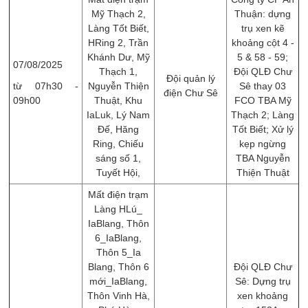
Mỹ Thạch 2,
Thuận: dựng
Làng Tốt Biết,
trụ xen kẽ
HRing 2, Trần
khoảng cột 4 -
Khánh Dư, Mỹ
5 & 58 - 59;
07/08/2025
Thạch 1,
Đội QLĐ Chư
Đội quản lý
từ 07h30 -
Nguyễn Thiện
Sê thay 03
điện Chư Sê
09h00
Thuật, Khu
FCO TBA Mỹ
IaLuk, Lý Nam
Thạch 2; Làng
Đế, Hăng
Tốt Biết; Xử lý
Ring, Chiếu
kẹp ngừng
sáng số 1,
TBA Nguyễn
Tuyết Hội,
Thiện Thuật
Mất điện trạm
Làng HLú_
IaBlang, Thôn
6_IaBlang,
Thôn 5_Ia
Blang, Thôn 6
Đội QLĐ Chư
mới_IaBlang,
Sê: Dựng trụ
Thôn Vinh Hà,
xen khoảng