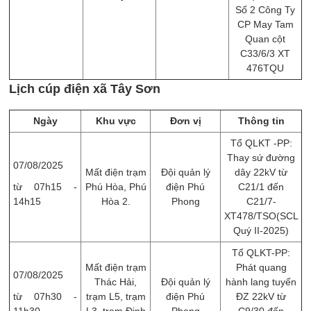
Số 2 Công Ty
CP May Tam
Quan cột
C33/6/3 XT
476TQU
Lịch cúp điện xã Tây Sơn
Ngày
Khu vực
Đơn vị
Thông tin
Tổ QLKT -PP:
Thay sứ đường
07/08/2025
Mất điện trạm
Đội quản lý
dây 22kV từ
từ 07h15 -
Phú Hòa, Phú
điện Phú
C21/1 đến
14h15
Hòa 2.
Phong
C21/7-
XT478/TSO(SCL
Quý II-2025)
Tổ QLKT-PP:
Mất điện trạm
Phát quang
07/08/2025
Thác Hải,
Đội quản lý
hành lang tuyến
từ 07h30 -
trạm L5, trạm
điện Phú
ĐZ 22kV từ
11h30
L3, trạm Định
Phong
C9/30 đến