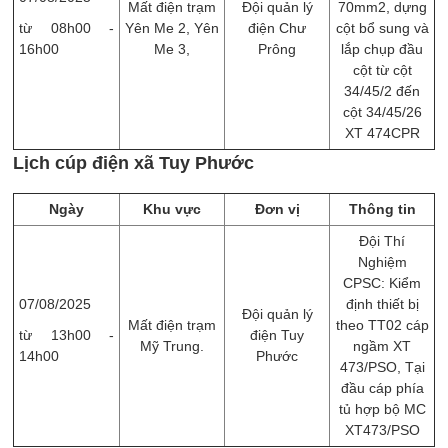
Mất điện trạm
Đội quản lý
70mm2, dựng
từ 08h00 -
Yên Me 2, Yên
điện Chư
cột bổ sung và
16h00
Me 3,
Prông
lắp chụp đầu
cột từ cột
34/45/2 đến
cột 34/45/26
XT 474CPR
Lịch cúp điện xã Tuy Phước
Ngày
Khu vực
Đơn vị
Thông tin
Đội Thí
Nghiệm
CPSC: Kiểm
07/08/2025
định thiết bị
Đội quản lý
Mất điện trạm
theo TT02 cáp
từ 13h00 -
điện Tuy
Mỹ Trung.
ngầm XT
14h00
Phước
473/PSO, Tại
đầu cáp phía
tủ hợp bộ MC
XT473/PSO