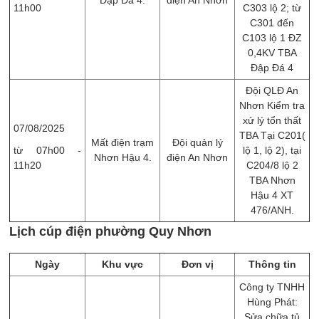
11h00
C303 lộ 2; từ
C301 đến
C103 lộ 1 ĐZ
0,4KV TBA
Đập Đá 4
Đội QLĐ An
Nhơn Kiểm tra
xử lý tổn thất
07/08/2025
TBA Tại C201(
Mất điện trạm
Đội quản lý
từ 07h00 -
lộ 1, lộ 2), tại
Nhơn Hậu 4.
điện An Nhơn
11h20
C204/8 lộ 2
TBA Nhơn
Hậu 4 XT
476/ANH.
Lịch cúp điện phường Quy Nhơn
Ngày
Khu vực
Đơn vị
Thông tin
Công ty TNHH
Hùng Phát:
Sửa chữa tủ