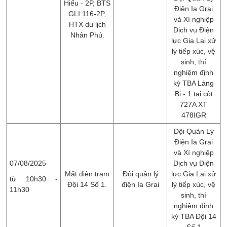
Hiếu - 2P, BTS
Điện Ia Grai
GLI 116-2P,
và Xí nghiệp
HTX du lịch
Dịch vụ Điện
Nhân Phú.
lực Gia Lai xử
lý tiếp xúc, vệ
sinh, thí
nghiệm định
kỳ TBA Làng
Bi - 1 tại cột
727A XT
478IGR
Đội Quản Lý
Điện Ia Grai
và Xí nghiệp
07/08/2025
Dịch vụ Điện
Mất điện trạm
Đội quản lý
lực Gia Lai xử
từ 10h30 -
Đội 14 Số 1.
điện Ia Grai
lý tiếp xúc, vệ
11h30
sinh, thí
nghiệm định
kỳ TBA Đội 14
Số 1