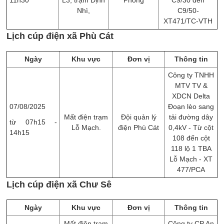
Nhì,
C9/50-
XT471/TC-VTH
Lịch cúp điện xã Phù Cát
Ngày
Khu vực
Đơn vị
Thông tin
Công ty TNHH
MTV TV &
XDCN Delta
07/08/2025
Đoạn lèo sang
Mất điện trạm
Đội quản lý
tải đường dây
từ 07h15 -
Lỗ Mạch.
điện Phù Cát
0,4kV - Từ cột
14h15
108 đến cột
118 lộ 1 TBA
Lỗ Mạch - XT
477/PCA
Lịch cúp điện xã Chư Sê
Ngày
Khu vực
Đơn vị
Thông tin
Mất điện trạm
Công ty CP An