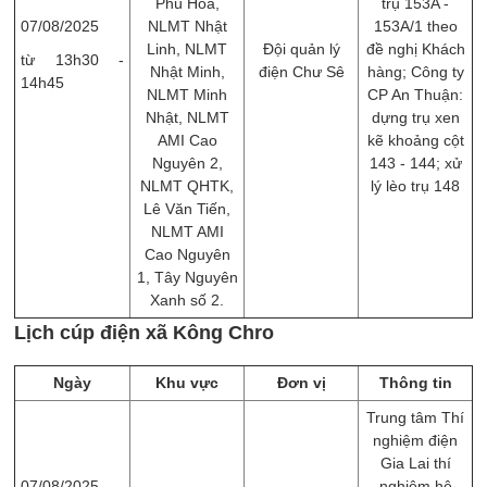
Phú Hòa,
trụ 153A -
07/08/2025
NLMT Nhật
153A/1 theo
Linh, NLMT
Đội quản lý
đề nghị Khách
từ 13h30 -
Nhật Minh,
điện Chư Sê
hàng; Công ty
14h45
NLMT Minh
CP An Thuận:
Nhật, NLMT
dựng trụ xen
AMI Cao
kẽ khoảng cột
Nguyên 2,
143 - 144; xử
NLMT QHTK,
lý lèo trụ 148
Lê Văn Tiến,
NLMT AMI
Cao Nguyên
1, Tây Nguyên
Xanh số 2.
Lịch cúp điện xã Kông Chro
Ngày
Khu vực
Đơn vị
Thông tin
Trung tâm Thí
nghiệm điện
Gia Lai thí
07/08/2025
nghiệm hệ