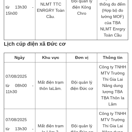
Đội quản lý
NLMT TTC
thống đo đếm
từ 13h30 -
điện Kông
ENRGRY Toàn
(Hợp bộ đo
15h00
Chro
Cầu.
lường MOF)
của TBA
NLMT Enrgry
Toàn Cầu
Lịch cúp điện xã Đức cơ
Ngày
Khu vực
Đơn vị
Thông tin
Công ty TNHH
MTV Trường
07/08/2025
Thi Gia Lai
Mất điện trạm
Đội quản lý
từ 08h00 -
Nâng dung
thôn IaLâm.
điện Đức cơ
11h30
lượng TBA
TBA Thôn Ia
Lâm
Công ty TNHH
07/08/2025
MTV Trường
Mất điện trạm
Đội quản lý
Thi Gia Lai
từ 13h30 -
Ia Lâm 2.
điện Đức cơ
Nâng dung