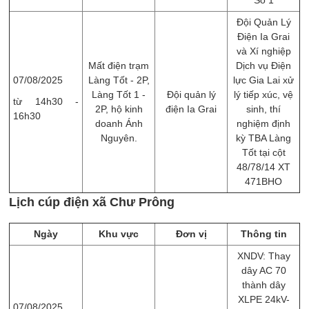
Đội Quản Lý
Điện Ia Grai
và Xí nghiệp
Mất điện trạm
Dịch vụ Điện
07/08/2025
Làng Tốt - 2P,
lực Gia Lai xử
Làng Tốt 1 -
Đội quản lý
lý tiếp xúc, vệ
từ 14h30 -
2P, hộ kinh
điện Ia Grai
sinh, thí
16h30
doanh Ánh
nghiệm định
Nguyên.
kỳ TBA Làng
Tốt tại cột
48/78/14 XT
471BHO
Lịch cúp điện xã Chư Prông
Ngày
Khu vực
Đơn vị
Thông tin
XNDV: Thay
dây AC 70
thành dây
XLPE 24kV-
07/08/2025