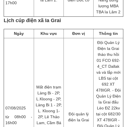
17h00
lượng MBA
TBA Ia Lâm 2
Lịch cúp điện xã Ia Grai
Ngày
Khu vực
Đơn vị
Thông tin
Đội Quản Lý
Điện Ia Grai
tháo thu hồi
01 FCO 692-
4_CT Dallak
và và lắp mới
LBS tại cột
692 XT
Mất điện trạm
478IGR. - Đội
Làng Bi - 2P,
Quản Lý Điện
L.Kloong - 2P,
Ia Grai đấu
Làng Bi 1 - 2P,
07/08/2025
Lèo ĐZ 22kv
L. Kloong 1-
Đội quản lý
tại cột 682/30
từ 08h00 -
2P, Lê Thảo
điện Ia Grai
XT 478IGR -
16h00
Lam, Cầm Bá
Đội Quản Lý