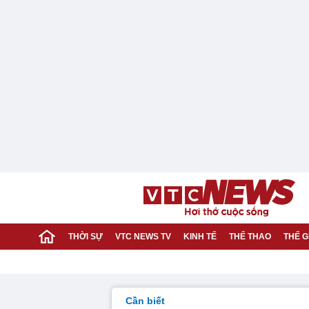
THỜI SỰ
VTC NEWS TV
KINH TẾ
THỂ THAO
THẾ G
Cần biết