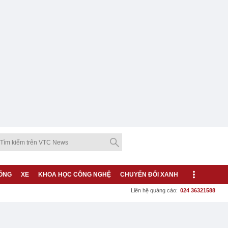
ỐNG
XE
KHOA HỌC CÔNG NGHỆ
CHUYỂN ĐỔI XANH
Liên hệ quảng cáo:
024 36321588