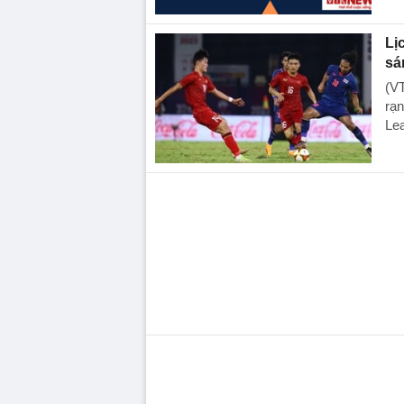
Lị
sá
(VT
rạn
Le