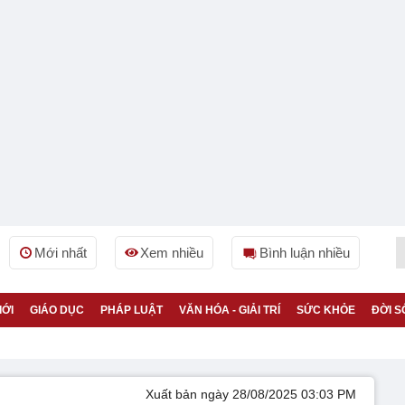
Mới nhất
Xem nhiều
Bình luận nhiều
IỚI
GIÁO DỤC
PHÁP LUẬT
VĂN HÓA - GIẢI TRÍ
SỨC KHỎE
ĐỜI S
Xuất bản ngày 28/08/2025 03:03 PM