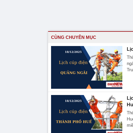
CÙNG CHUYÊN MỤC
Lị
Thô
ngà
Tru
Lị
Hu
Thô
Huế
miề