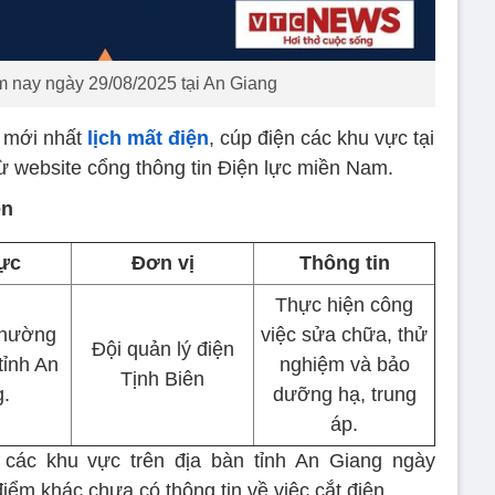
m nay ngày 29/08/2025 tại An Giang
 mới nhất
lịch mất điện
, cúp điện các khu vực tại
ừ website cổng thông tin Điện lực miền Nam.
ên
ực
Đơn vị
Thông tin
Thực hiện công
phường
việc sửa chữa, thử
Đội quản lý điện
tỉnh An
nghiệm và bảo
Tịnh Biên
.
dưỡng hạ, trung
áp.
các khu vực trên địa bàn tỉnh An Giang ngày
điểm khác chưa có thông tin về việc cắt điện.