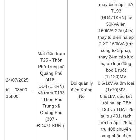
máy biến áp TBA
T193
(ĐD471KRN) từ
50kVA lên
160kVA-22/0,4kV,
thay tủ điện hạ áp
2 XT 160kVA (trừ
công tơ 3 pha),
Mất điện trạm
thay 24m cáp lực
T25 - Thôn
hạ áp loại đồng
Phú Trung xã
bọc 1 ruột
Quảng Phú
(1x120)MV-
(418 -
24/07/2025
Đội quản lý
0.6/1kV,và 8m loại
ĐD471.KRN)
từ 08h00 -
điện Krông
(1x70)MV-
và trạm T193
15h00
Nô
0.6/1kV, đấu kết
- Thôn Phú
lưới hại áp TBA
Trung xã
T193 và TBA T25
Quảng Phú
tại trụ 401, tách
(397 -
lưới hạ áp T25 tại
ĐD471.KRN ).
trụ 408 chuyễn
sang nhận điện