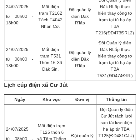
Đội Quản lý điện
24/07/2025
Mất điện
Đăk RLấp thực
Đội quản lý
trạm T2162
hiện thay công tơ
từ 08h00 -
điện Đăk
Tách T4042
trạm tại tủ hạ áp
13h00
R’lấp
Nhân Cơ.
TBA
T216(ĐD473ĐRL2)
Đội Quản lý điện
24/07/2025
Mất điện
Đăk RLấp thực
Đội quản lý
trạm T531
hiện thay công tơ
từ 08h00 -
điện Đăk
Thôn 16 Xã
trạm tại tủ hạ áp
13h00
R’lấp
Đăk Sin.
TBA
T531(ĐD474ĐRL)
Lịch cúp điện xã Cư Jút
Ngày
Khu vực
Đơn vị
Thông tin
Đội Quản lý điện
Cư Jút tách lưới
san tải lưới điện
Mất điện trạm
24/07/2025
hạ áp từ TBA
T125 thôn 6
Đội quản lý
T125(ĐD481CJU)
từ 08h00 -
xã Tâm Thắng