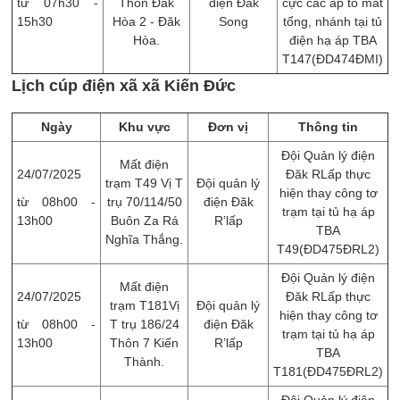
từ 07h30 -
Thôn Đăk
điện Đăk
cực các áp tô mát
15h30
Hòa 2 - Đăk
Song
tổng, nhánh tại tủ
Hòa.
điện hạ áp TBA
T147(ĐD474ĐMI)
Lịch cúp điện xã xã Kiến Đức
Ngày
Khu vực
Đơn vị
Thông tin
Đội Quản lý điện
Mất điện
24/07/2025
Đăk RLấp thực
trạm T49 Vị T
Đội quản lý
hiện thay công tơ
từ 08h00 -
trụ 70/114/50
điện Đăk
trạm tại tủ hạ áp
13h00
Buôn Za Rá
R’lấp
TBA
Nghĩa Thắng.
T49(ĐD475ĐRL2)
Đội Quản lý điện
Mất điện
24/07/2025
Đăk RLấp thực
trạm T181Vị
Đội quản lý
hiện thay công tơ
từ 08h00 -
T trụ 186/24
điện Đăk
trạm tại tủ hạ áp
13h00
Thôn 7 Kiến
R’lấp
TBA
Thành.
T181(ĐD475ĐRL2)