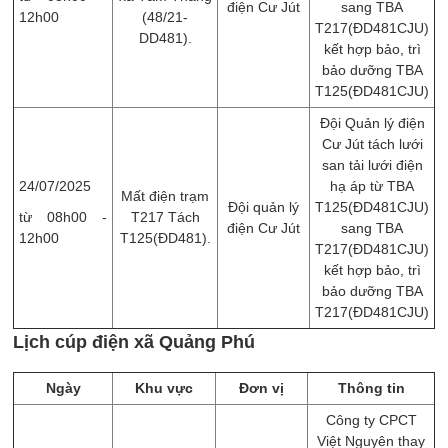
điện Cư Jút
sang TBA
12h00
(48/21-
T217(ĐD481CJU)
DD481).
kết hợp bảo, trì
bảo dưỡng TBA
T125(ĐD481CJU)
Đội Quản lý điện
Cư Jút tách lưới
san tải lưới điện
24/07/2025
hạ áp từ TBA
Mất điện trạm
Đội quản lý
T125(ĐD481CJU)
từ 08h00 -
T217 Tách
điện Cư Jút
sang TBA
12h00
T125(ĐD481).
T217(ĐD481CJU)
kết hợp bảo, trì
bảo dưỡng TBA
T217(ĐD481CJU)
Lịch cúp điện xã Quảng Phú
Ngày
Khu vực
Đơn vị
Thông tin
Công ty CPCT
Việt Nguyên thay