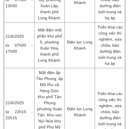
Khánh
13h00
Xuân Lập,
dưỡng điện
thành phố
lưới trung và
Long Khánh.
hạ áp
Triển khai các
Mất điện một
công việc thí
phần khu phố
21/6/2025
nghiệm, sửa
5, phường
Điện lực Long
từ 07h00 -
chữa, ​bảo
Xuân Hòa,
Khánh
17h00
dưỡng điện
thành phố
lưới trung và
Long Khánh.
hạ áp
Mất điện ấp
Tân Phong, ấp
Đồi Rìu xã
Hàng Gòn.
Triển khai các
Khu phố Tân
công việc thí
21/6/2025
Phong
nghiệm, sửa
phường Xuân
Điện lực Long
từ 22h10 -
chữa, ​bảo
Tân. Khu vực
Khánh
22h15
dưỡng điện
Núi Nứa khu
lưới trung và
phố Phú Mỹ