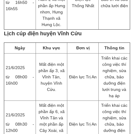
từ 16h50 -
phần ấp Hưng
Thống Nhất
chữa lưới điện
16h55
nhơn, Hưng
Thạnh xã
Hưng Lộc.
Lịch cúp điện huyện Vĩnh Cửu
Ngày
Khu vực
Đơn vị
Thông tin
Triển khai các
Mất điện một
công việc thí
21/6/2025
phần ấp 3, xã
nghiệm, sửa
từ 08h00 -
Vĩnh Tân,
Điện lực Trị An
chữa, ​bảo
16h00
huyện Vĩnh
dưỡng điện
Cửu.
lưới trung và
hạ áp
Mất điện một
Triển khai các
phần ấp 6, xã
công việc thí
21/6/2025
Vĩnh Tân và
nghiệm, sửa
từ 08h30 -
một phần ấp
Điện lực Trị An
chữa, ​bảo
12h00
Cây Xoài, xã
dưỡng điện