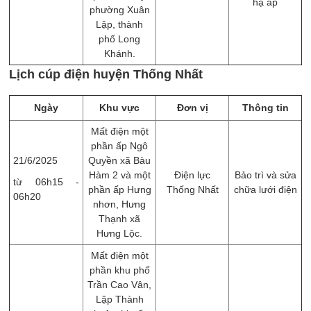
hạ áp
phường Xuân
Lập, thành
phố Long
Khánh.
Lịch cúp điện huyện Thống Nhất
Ngày
Khu vực
Đơn vị
Thông tin
Mất điện một
phần ấp Ngô
21/6/2025
Quyền xã Bàu
Hàm 2 và một
Điện lực
Bảo trì và sửa
từ 06h15 -
phần ấp Hưng
Thống Nhất
chữa lưới điện
06h20
nhơn, Hưng
Thạnh xã
Hưng Lộc.
Mất điện một
phần khu phố
Trần Cao Vân,
Lập Thành