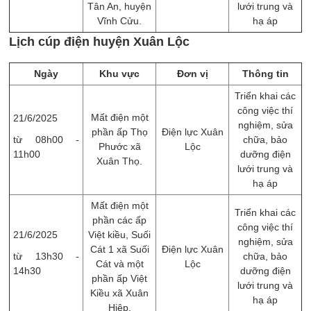
Tân An, huyện
lưới trung và
Vĩnh Cửu.
hạ áp
Lịch cúp điện huyện Xuân Lộc
Ngày
Khu vực
Đơn vị
Thông tin
Triển khai các
công việc thí
Mất điện một
21/6/2025
nghiệm, sửa
phần ấp Thọ
Điện lực Xuân
từ 08h00 -
chữa, ​bảo
Phước xã
Lộc
11h00
dưỡng điện
Xuân Thọ.
lưới trung và
hạ áp
Mất điện một
Triển khai các
phần các ấp
công việc thí
21/6/2025
Việt kiều, Suối
nghiệm, sửa
Cát 1 xã Suối
Điện lực Xuân
từ 13h30 -
chữa, ​bảo
Cát và một
Lộc
14h30
dưỡng điện
phần ấp Việt
lưới trung và
Kiều xã Xuân
hạ áp
Hiệp.