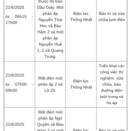
thuộc thị trấn
21/6/2025
Dầu Giây. Một
phần ấp
Điện lực
Bảo trì và sửa
từ 06h15 -
Nguyễn Thái
Thống Nhất
chữa lưới điện
17h00
Học xã Bàu
Hàm 2 và một
phần ấp
Nguyễn Huệ
1, 2 xã Quang
Trung.
Triển khai các
công việc thí
21/6/2025
Mất điện một
nghiệm, sửa
Điện lực
từ 07h00 -
phần ấp 2 xã
chữa, ​bảo
Thống Nhất
09h00
Lộ 25.
dưỡng điện
lưới trung và
hạ áp
Mất điện một
phần ấp Ngô
21/6/2025
Quyền xã Bàu
Hàm 2 và một
Điện lực
Bảo trì và sửa