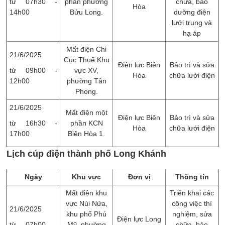
từ 07h30 -
phần phường
chữa, ​bảo
Hòa
14h00
Bửu Long.
dưỡng điện
lưới trung và
hạ áp
Mất điện Chi
21/6/2025
Cục Thuế Khu
Điện lực Biên
Bảo trì và sửa
từ 09h00 -
vực XV,
Hòa
chữa lưới điện
12h00
phường Tân
Phong.
21/6/2025
Mất điện một
Điện lực Biên
Bảo trì và sửa
từ 16h30 -
phần KCN
Hòa
chữa lưới điện
17h00
Biên Hòa 1.
Lịch cúp điện thành phố Long Khánh
Ngày
Khu vực
Đơn vị
Thông tin
Mất điện khu
Triển khai các
vực Núi Nứa,
công việc thí
21/6/2025
khu phố Phú
nghiệm, sửa
Điện lực Long
từ 07h00 -
Mỹ, phường
chữa, ​bảo