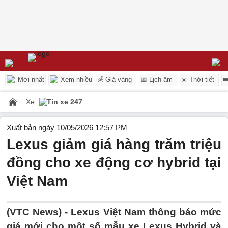
Mới nhất
Xem nhiều
💰 Giá vàng
📅 Lịch âm
☀️ Thời tiết

Xe
Tin xe 247
Xuất bản ngày 10/05/2026 12:57 PM
Lexus giảm giá hàng trăm triệu
đồng cho xe động cơ hybrid tại
Việt Nam
(VTC News) -
Lexus Việt Nam thông báo mức
giá mới cho một số mẫu xe Lexus Hybrid và