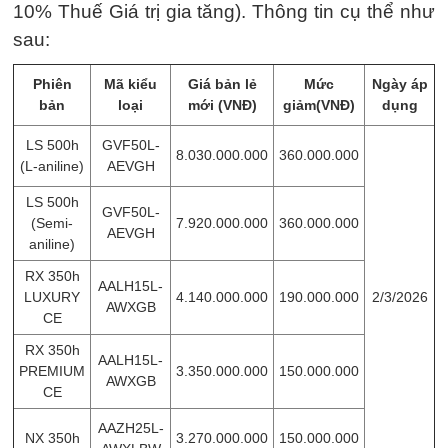
10% Thuế Giá trị gia tăng). Thông tin cụ thể như
sau:
Phiên
Mã kiểu
Giá bản lẻ
Mức
Ngày áp
bản
loại
mới (VNĐ)
giảm(VNĐ)
dụng
LS 500h
GVF50L-
8.030.000.000
360.000.000
(L-aniline)
AEVGH
LS 500h
GVF50L-
(Semi-
7.920.000.000
360.000.000
AEVGH
aniline)
RX 350h
AALH15L-
LUXURY
4.140.000.000
190.000.000
2/3/2026
AWXGB
CE
RX 350h
AALH15L-
PREMIUM
3.350.000.000
150.000.000
AWXGB
CE
AAZH25L-
NX 350h
3.270.000.000
150.000.000