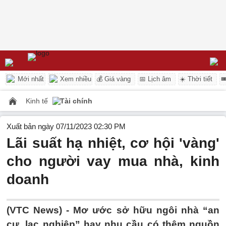
Mới nhất
Xem nhiều
💰 Giá vàng
📅 Lịch âm
☀️ Thời tiết

Kinh tế
Tài chính
Xuất bản ngày 07/11/2023 02:30 PM
Lãi suất hạ nhiệt, cơ hội 'vàng'
cho người vay mua nhà, kinh
doanh
(VTC News) -
Mơ ước sở hữu ngôi nhà “an
cư, lạc nghiệp” hay nhu cầu có thêm nguồn