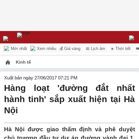
Mới nhất
Xem nhiều
💰 Giá vàng
📅 Lịch âm
☀️ Thời tiết

Kinh tế
Xuất bản ngày 27/06/2017 07:21 PM
Hàng loạt 'đường đắt nhất
hành tinh' sắp xuất hiện tại Hà
Nội
Hà Nội được giao thẩm định và phê duyệt
chủ trương đầu tư dự án đường vành đai 1,