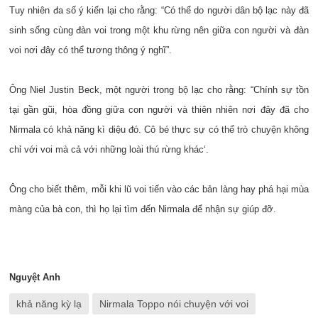
Tuy nhiên đa số ý kiến lại cho rằng: “Có thể do người dân bộ lạc này đã
sinh sống cùng đàn voi trong một khu rừng nên giữa con người và đàn
voi nơi đây có thể tương thông ý nghĩ”.
Ông Niel Justin Beck, một người trong bộ lạc cho rằng: “Chính sự tồn
tại gần gũi, hòa đồng giữa con người và thiên nhiên nơi đây đã cho
Nirmala có khả năng kì diệu đó. Cô bé thực sự có thể trò chuyện không
chỉ với voi mà cả với những loài thú rừng khác‘.
Ông cho biết thêm, mỗi khi lũ voi tiến vào các bản làng hay phá hại mùa
màng của bà con, thì họ lại tìm đến Nirmala để nhận sự giúp đỡ.
Nguyệt Anh
khả năng kỳ lạ
Nirmala Toppo nói chuyện với voi