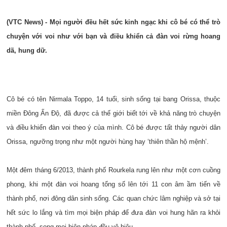
(VTC News) - Mọi người đều hết sức kinh ngạc khi cô bé có thể trò
chuyện với voi như với bạn và điều khiển cả đàn voi rừng hoang
dã, hung dữ.
Cô bé có tên Nirmala Toppo, 14 tuổi, sinh sống tại bang Orissa, thuộc
miền Đông Ấn Độ, đã được cả thế giới biết tới về khả năng trò chuyện
và điều khiển đàn voi theo ý của mình. Cô bé được tất thảy người dân
Orissa, ngưỡng trọng như một người hùng hay ‘thiên thần hộ mệnh’.
Một đêm tháng 6/2013, thành phố Rourkela rung lên như một cơn cuồng
phong, khi một đàn voi hoang tổng số lên tới 11 con âm ầm tiến về
thành phố, nơi đông dân sinh sống. Các quan chức lâm nghiệp và sở tại
hết sức lo lắng và tìm mọi biện pháp để đưa đàn voi hung hãn ra khỏi
thành phố, song mọi biện pháp đều vô hiệu.