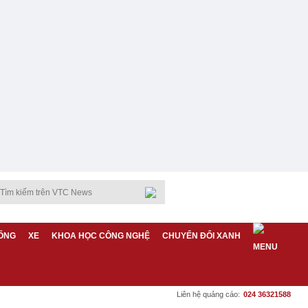
ỐNG
XE
KHOA HỌC CÔNG NGHỆ
CHUYỂN ĐỔI XANH
Liên hệ quảng cáo:
024 36321588