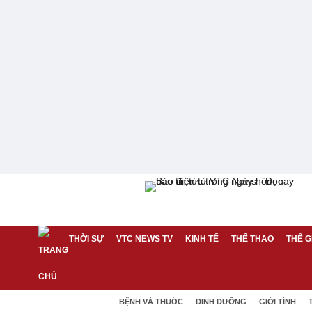
THỜI SỰ
VTC NEWS TV
KINH TẾ
THỂ THAO
THẾ G
BỆNH VÀ THUỐC
DINH DƯỠNG
GIỚI TÍNH