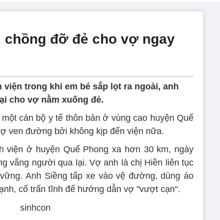
, chồng đỡ đẻ cho vợ ngay
viện trong khi em bé sắp lọt ra ngoài, anh
lại cho vợ nằm xuống đẻ.
 một cán bộ y tế thôn bản ở vùng cao huyện Quế
vợ ven đường bởi không kịp đến viện nữa.
h viện ở huyện Quế Phong xa hơn 30 km, ngày
g vắng người qua lại. Vợ anh là chị Hiền liên tục
i vững. Anh Siềng tấp xe vào vệ đường, dùng áo
nh, cố trấn tĩnh để hướng dẫn vợ "vượt cạn".