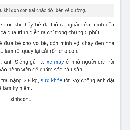
 khi đón con trai chào đời bên vệ đường.
đỡ con khi thấy bé đã thò ra ngoài cửa mình của
cả quá trình diễn ra chỉ trong chừng 5 phút.
rẻ đưa bé cho vợ bế, còn mình vội chạy đến nhà
 lam rồi quay lại cắt rốn cho con.
i, anh Siềng gửi lại
xe máy
ở nhà người dân rồi
 vào bệnh viện để chăm sóc hậu sản.
trai nặng 2,9 kg,
sức khỏe
tốt. Vợ chồng anh đặt
 làm kỷ niệm.