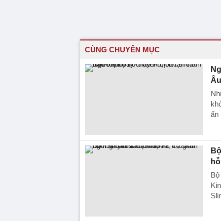
CÙNG CHUYÊN MỤC
Ng
Âu
Nhi
khỏ
ẩn 
Bộ
hỗ
Bộ
Ki
Sli