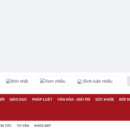
Mới nhất
Xem nhiều
Bình luận nhiều
IỚI
GIÁO DỤC
PHÁP LUẬT
VĂN HÓA - GIẢI TRÍ
SỨC KHỎE
ĐỜI S
TIN TỨC
TƯ VẤN
KHỎE ĐẸP