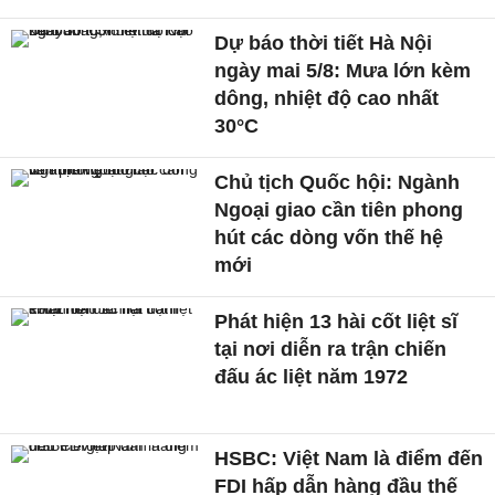
Dự báo thời tiết Hà Nội
ngày mai 5/8: Mưa lớn kèm
dông, nhiệt độ cao nhất
30°C
Chủ tịch Quốc hội: Ngành
Ngoại giao cần tiên phong
hút các dòng vốn thế hệ
mới
Phát hiện 13 hài cốt liệt sĩ
tại nơi diễn ra trận chiến
đấu ác liệt năm 1972
HSBC: Việt Nam là điểm đến
FDI hấp dẫn hàng đầu thế