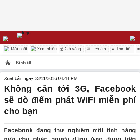
Mới nhất
Xem nhiều
💰 Giá vàng
📅 Lịch âm
☀️ Thời tiết

Kinh tế
Xuất bản ngày 23/11/2016 04:44 PM
Không cần tới 3G, Facebook
sẽ dò điểm phát WiFi miễn phí
cho bạn
Facebook đang thử nghiệm một tính năng
mới cho phép người dùng ứng dụng trên