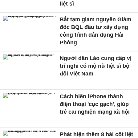
liệt sĩ
Bắt tạm giam nguyên Giám
đốc BQL đầu tư xây dựng
công trình dân dụng Hải
Phòng
Người dân Lào cung cấp vị
trí nghi có mộ nữ liệt sĩ bộ
đội Việt Nam
Cách biến iPhone thành
điện thoại 'cục gạch', giúp
trẻ cai nghiện mạng xã hội
Phát hiện thêm 8 hài cốt liệt