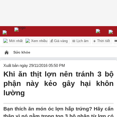
Mới nhất
Xem nhiều
💰 Giá vàng
📅 Lịch âm
☀️ Thời tiết

Sức khỏe
Xuất bản ngày 29/11/2016 05:50 PM
Khi ăn thịt lợn nên tránh 3 bộ
phận này kẻo gây hại khôn
lường
Bạn thích ăn món óc lợn hấp trứng? Hãy cẩn
thận vì nó nằm trong top 3 bộ phận từ lợn có