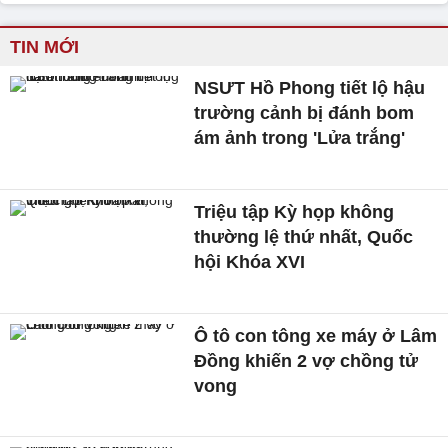
TIN MỚI
NSƯT Hồ Phong tiết lộ hậu
trường cảnh bị đánh bom
ám ảnh trong 'Lửa trắng'
Triệu tập Kỳ họp không
thường lệ thứ nhất, Quốc
hội Khóa XVI
Ô tô con tông xe máy ở Lâm
Đồng khiến 2 vợ chồng tử
vong