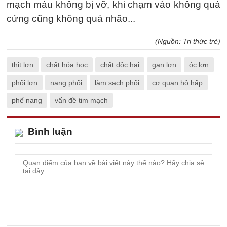
mạch máu không bị vỡ, khi chạm vào không quá
cứng cũng không quá nhão...
(Nguồn: Tri thức trẻ)
thịt lợn
chất hóa học
chất độc hại
gan lợn
óc lợn
phổi lợn
nang phổi
làm sạch phổi
cơ quan hô hấp
phế nang
vấn đề tim mạch
Bình luận