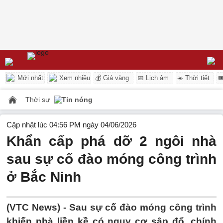
Mới nhất
Xem nhiều
💰 Giá vàng
📅 Lịch âm
☀️ Thời tiết

Thời sự
Tin nóng
Cập nhật lúc 04:56 PM ngày 04/06/2026
Khẩn cấp phá dỡ 2 ngôi nhà
sau sự cố đào móng công trình
ở Bắc Ninh
(VTC News) -
Sau sự cố đào móng công trình
khiến nhà liền kề có nguy cơ sập đổ, chính