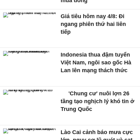
mùa đông
Giá tiêu hôm nay 4/8: Đi
ngang phiên thứ hai liên
tiếp
Indonesia thua đậm tuyển
Việt Nam, ngôi sao gốc Hà
Lan lên mạng thách thức
'Chung cư' nuôi lợn 26
tầng tạo nghịch lý khó tin ở
Trung Quốc
Lào Cai cảnh báo mưa cực
lớn, nguy cơ lũ quét và sạt