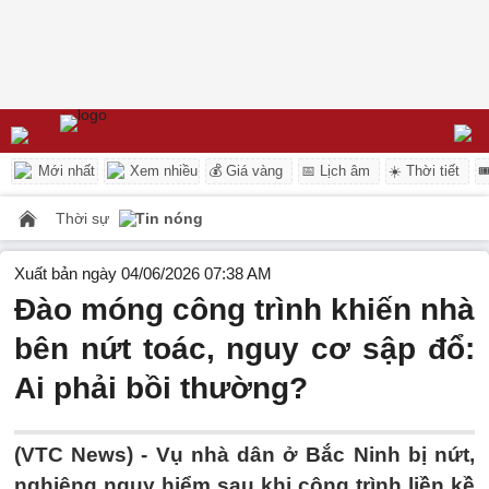
Mới nhất
Xem nhiều
💰 Giá vàng
📅 Lịch âm
☀️ Thời tiết

Thời sự
Tin nóng
Xuất bản ngày 04/06/2026 07:38 AM
Đào móng công trình khiến nhà
bên nứt toác, nguy cơ sập đổ:
Ai phải bồi thường?
(VTC News) -
Vụ nhà dân ở Bắc Ninh bị nứt,
nghiêng nguy hiểm sau khi công trình liền kề