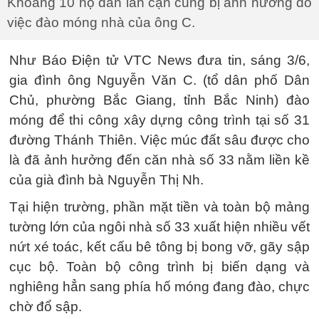
Khoảng 10 hộ dân lân cận cũng bị ảnh hưởng do
việc đào móng nhà của ông C.
Như Báo Điện tử VTC News đưa tin, sáng 3/6,
gia đình ông Nguyễn Văn C. (tổ dân phố Dân
Chủ, phường Bắc Giang, tỉnh Bắc Ninh) đào
móng để thi công xây dựng công trình tại số 31
đường Thánh Thiên. Việc múc đất sâu được cho
là đã ảnh hưởng đến căn nhà số 33 nằm liền kề
của già đình bà Nguyễn Thị Nh.
Tại hiện trường, phần mặt tiền và toàn bộ mảng
tường lớn của ngôi nhà số 33 xuất hiện nhiều vết
nứt xé toác, kết cấu bê tông bị bong vỡ, gãy sập
cục bộ. Toàn bộ công trình bị biến dạng và
nghiêng hẳn sang phía hố móng đang đào, chực
chờ đổ sập.