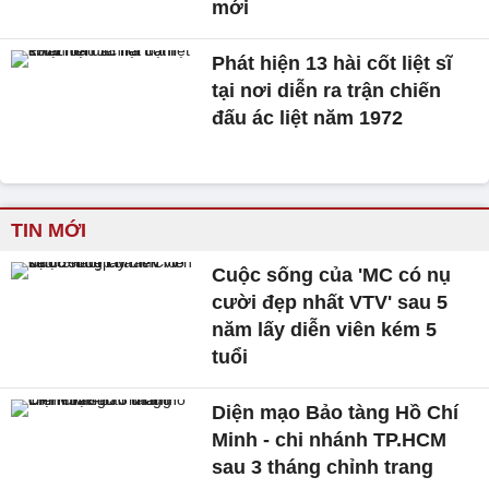
mới
Phát hiện 13 hài cốt liệt sĩ
tại nơi diễn ra trận chiến
đấu ác liệt năm 1972
TIN MỚI
Cuộc sống của 'MC có nụ
cười đẹp nhất VTV' sau 5
năm lấy diễn viên kém 5
tuổi
Diện mạo Bảo tàng Hồ Chí
Minh - chi nhánh TP.HCM
sau 3 tháng chỉnh trang