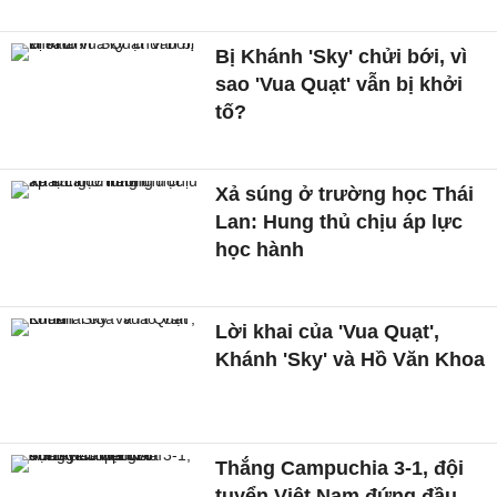
Bị Khánh 'Sky' chửi bới, vì
sao 'Vua Quạt' vẫn bị khởi
tố?
Xả súng ở trường học Thái
Lan: Hung thủ chịu áp lực
học hành
Lời khai của 'Vua Quạt',
Khánh 'Sky' và Hồ Văn Khoa
Thắng Campuchia 3-1, đội
tuyển Việt Nam đứng đầu