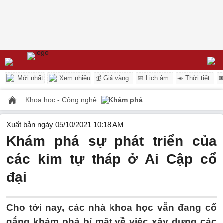
Mới nhất
Xem nhiều
💰 Giá vàng
📅 Lịch âm
☀️ Thời tiết

Khoa học - Công nghệ
Khám phá
Xuất bản ngày 05/10/2021 10:18 AM
Khám phá sự phát triển của
các kim tự tháp ở Ai Cập cổ
đại
Cho tới nay, các nhà khoa học vẫn đang cố
gắng khám phá bí mật về việc xây dựng các