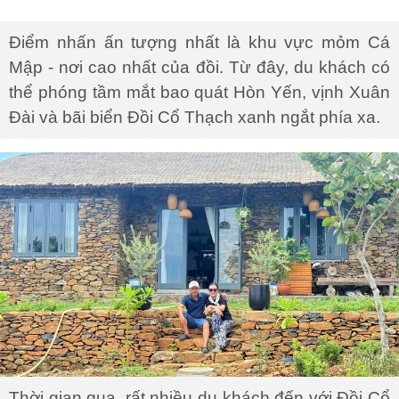
Điểm nhấn ấn tượng nhất là khu vực mỏm Cá
Mập - nơi cao nhất của đồi. Từ đây, du khách có
thể phóng tầm mắt bao quát Hòn Yến, vịnh Xuân
Đài và bãi biển Đồi Cổ Thạch xanh ngắt phía xa.
Thời gian qua, rất nhiều du khách đến với Đồi Cổ