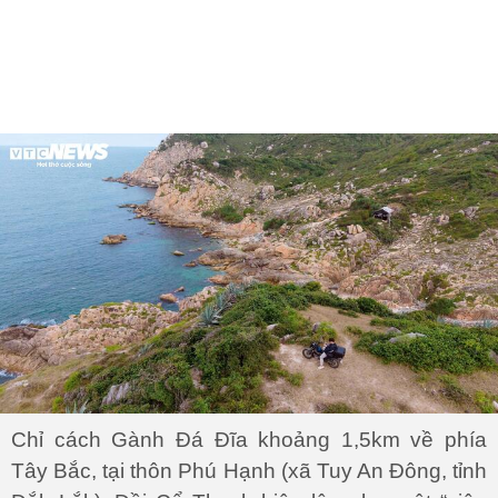
Chỉ cách Gành Đá Đĩa khoảng 1,5km về phía
Tây Bắc, tại thôn Phú Hạnh (xã Tuy An Đông, tỉnh