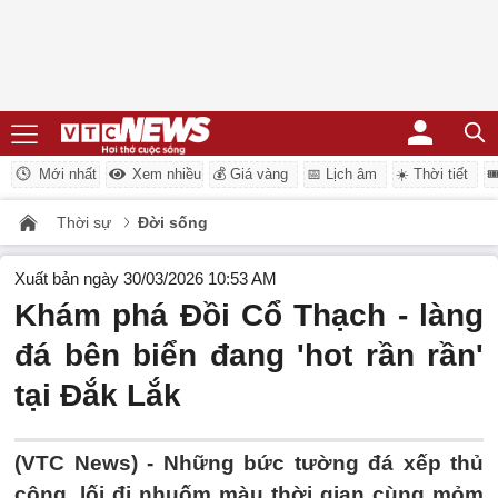
Mới nhất
Xem nhiều
💰 Giá vàng
📅 Lịch âm
☀️ Thời tiết

Thời sự
Đời sống
Xuất bản ngày 30/03/2026 10:53 AM
Khám phá Đồi Cổ Thạch - làng
đá bên biển đang 'hot rần rần'
tại Đắk Lắk
(VTC News) -
Những bức tường đá xếp thủ
công, lối đi nhuốm màu thời gian cùng mỏm