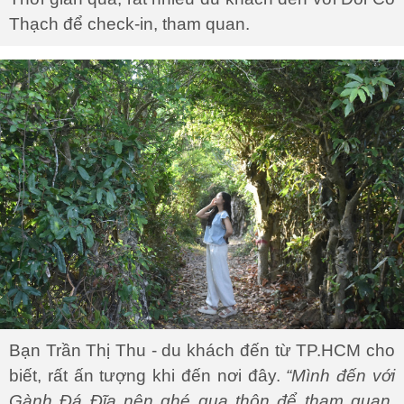
Thạch để check-in, tham quan.
Bạn Trần Thị Thu - du khách đến từ TP.HCM cho
biết, rất ấn tượng khi đến nơi đây.
“Mình đến với
Gành Đá Đĩa nên ghé qua thôn để tham quan,