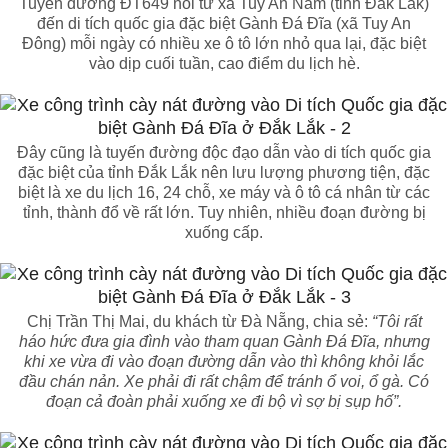
Tuyến đường ĐT649 nối từ xã Tuy An Nam (tỉnh Đắk Lắk)
đến di tích quốc gia đặc biệt Gành Đá Đĩa (xã Tuy An
Đông) mỗi ngày có nhiều xe ô tô lớn nhỏ qua lại, đặc biệt
vào dịp cuối tuần, cao điểm du lịch hè.
Đây cũng là tuyến đường độc đạo dẫn vào di tích quốc gia
đặc biệt của tỉnh Đắk Lắk nên lưu lượng phương tiện, đặc
biệt là xe du lịch 16, 24 chỗ, xe máy và ô tô cá nhân từ các
tỉnh, thành đổ về rất lớn. Tuy nhiên, nhiều đoạn đường bị
xuống cấp.
Chị Trần Thị Mai, du khách từ Đà Nẵng, chia sẻ:
“Tôi rất
háo hức đưa gia đình vào tham quan Gành Đá Đĩa, nhưng
khi xe vừa đi vào đoạn đường dẫn vào thì không khỏi lắc
đầu chán nản. Xe phải đi rất chậm để tránh ổ voi, ổ gà. Có
đoạn cả đoàn phải xuống xe đi bộ vì sợ bị sụp hố”.