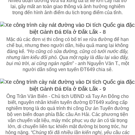
Nhiều đoạn đường vừa vá xong đã bị xe lớn cày nát trở
lại, gây mất an toàn giao thông và ảnh hưởng nghiêm
trọng đến hình ảnh điểm du lịch trọng điểm của tỉnh.
Mặc dù các đơn vị thi công có bố trí xe rửa đường để hạn
chế bụi, nhưng theo người dân, hiệu quả mang lại không
đáng kể
. “Họ cũng có sửa đường, cũng có tưới nước đấy,
nhưng làm kiểu đối phó. Qua một ngày là đâu lại vào đấy,
bụi mù trời, ai cũng ngán ngẩm
” - anh Nguyễn Văn T., một
người dân sống ven tuyến ĐT649 chia sẻ.
Ông Trần Văn Biên - Chủ tịch UBND xã Tuy An Đông cho
biết, nguyên nhân khiến tuyến đường ĐT649 xuống cấp
nghiêm trọng là do quá trình thi công Dự án Tuyến đường
bộ ven biển đoạn phía Bắc cầu An Hải. Các phương tiện
vận chuyển vật liệu, máy móc phục vụ dự án có tải trọng
lớn, di chuyển liên tục khiến mặt đường bị bong tróc, hư
hỏng nặng.
“Chúng tôi đã nhiều lần kiến nghị, yêu cầu các