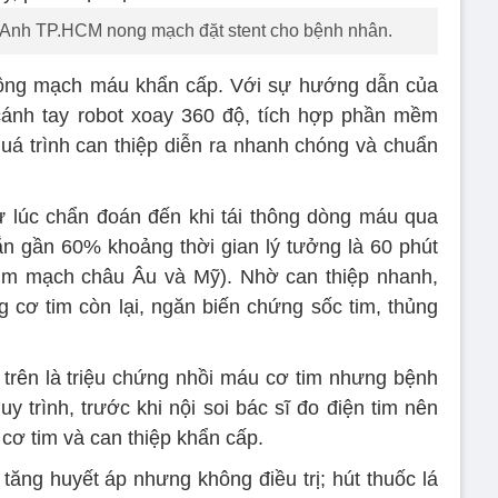
 Anh TP.HCM nong mạch đặt stent cho bệnh nhân.
thông mạch máu khẩn cấp. Với sự hướng dẫn của
cánh tay robot xoay 360 độ, tích hợp phần mềm
quá trình can thiệp diễn ra nhanh chóng và chuẩn
 từ lúc chẩn đoán đến khi tái thông dòng máu qua
gắn gần 60% khoảng thời gian lý tưởng là 60 phút
Tim mạch châu Âu và Mỹ). Nhờ can thiệp nhanh,
cơ tim còn lại, ngăn biến chứng sốc tim, thủng
trên là triệu chứng nhồi máu cơ tim nhưng bệnh
y trình, trước khi nội soi bác sĩ đo điện tim nên
cơ tim và can thiệp khẩn cấp.
ăng huyết áp nhưng không điều trị; hút thuốc lá