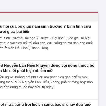
u hỏi của bố giúp nam sinh trường Y bình tĩnh cứu
ười giữa bãi biển
m sinh Trường Đại học Y Dược - Đại học Quốc gia Hà Nội
t qua vài giây bối rối đầu tiên, cứu sống người đàn ông đuối
ớc ở biển Hải Hòa (Thanh Hóa).
S Nguyễn Lân Hiếu khuyên đừng vội uống thuốc bổ
n khi mới phát hiện nhiễm mỡ
ều người hoảng hốt khi siêu âm phát hiện gan nhiễm mỡ,
ưng theo PGS Nguyễn Lân Hiếu, không phải trường hợp nào
g cần dùng thuốc hay điều trị ngay.
ợt mưa trắng trời lúc 5h sáng, bác sĩ chạy đua 'giờ