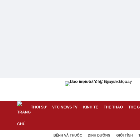
THỜI SỰ
VTC NEWS TV
KINH TẾ
THỂ THAO
THẾ G
BỆNH VÀ THUỐC
DINH DƯỠNG
GIỚI TÍNH