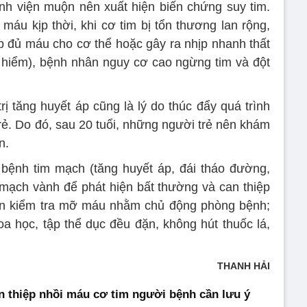
nh viện muộn nên xuất hiện biến chứng suy tim.
áu kịp thời, khi cơ tim bị tổn thương lan rộng,
 đủ máu cho cơ thể hoặc gây ra nhịp nhanh thất
y hiểm), bệnh nhân nguy cơ cao ngừng tim và đột
rị tăng huyết áp cũng là lý do thúc đẩy quá trình
rẻ. Do đó, sau 20 tuổi, những người trẻ nên khám
n.
ệnh tim mạch (tăng huyết áp, đái tháo đường,
 mạch vành để phát hiện bất thường và can thiệp
nên kiểm tra mỡ máu nhằm chủ động phòng bệnh;
oa học, tập thể dục đều đặn, không hút thuốc lá,
THANH HẢI
n thiệp nhồi máu cơ tim người bệnh cần lưu ý