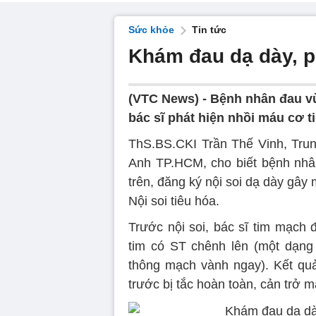
Sức khỏe
Tin tức
Khám đau dạ dày, p
(VTC News) -
Bệnh nhân đau vù
bác sĩ phát hiện nhồi máu cơ t
ThS.BS.CKI Trần Thế Vinh, Tru
Anh TP.HCM, cho biết bệnh nhâ
trên, đăng ký nội soi dạ dày gây
Nội soi tiêu hóa.
Trước nội soi, bác sĩ tim mạch 
tim có ST chênh lên (một dạng
thông mạch vành ngay). Kết qu
trước bị tắc hoàn toàn, cản trở 