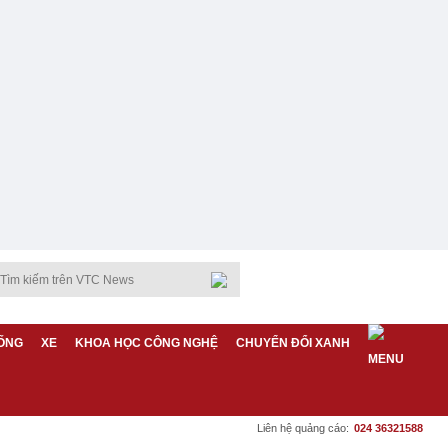
ỐNG
XE
KHOA HỌC CÔNG NGHỆ
CHUYỂN ĐỔI XANH
Liên hệ quảng cáo:
024 36321588