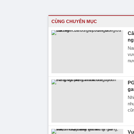
CÙNG CHUYÊN MỤC
Câ
ng
Na
vượ
nư
PG
ga
Nhi
nh
cũn
Vư