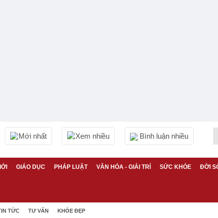
Mới nhất
Xem nhiều
Bình luận nhiều
IỚI
GIÁO DỤC
PHÁP LUẬT
VĂN HÓA - GIẢI TRÍ
SỨC KHỎE
ĐỜI S
TIN TỨC
TƯ VẤN
KHỎE ĐẸP