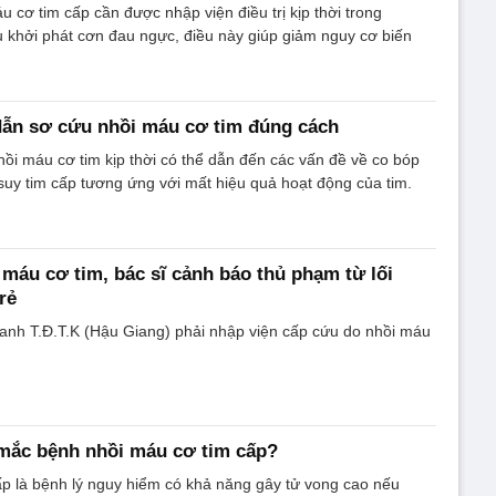
 cơ tim cấp cần được nhập viện điều trị kịp thời trong
 khởi phát cơn đau ngực, điều này giúp giảm nguy cơ biến
dẫn sơ cứu nhồi máu cơ tim đúng cách
hồi máu cơ tim kịp thời có thể dẫn đến các vấn đề về co bóp
 suy tim cấp tương ứng với mất hiệu quả hoạt động của tim.
i máu cơ tim, bác sĩ cảnh báo thủ phạm từ lối
rẻ
anh T.Đ.T.K (Hậu Giang) phải nhập viện cấp cứu do nhồi máu
 mắc bệnh nhồi máu cơ tim cấp?
p là bệnh lý nguy hiểm có khả năng gây tử vong cao nếu