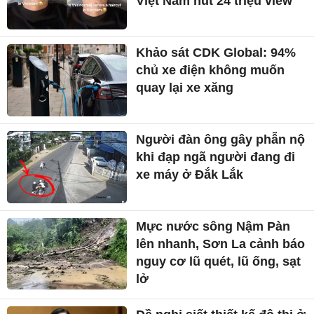
Việt Nam hút 24 triệu view
Khảo sát CDK Global: 94%
chủ xe điện không muốn
quay lại xe xăng
Người đàn ông gây phẫn nộ
khi đạp ngã người đang đi
xe máy ở Đắk Lắk
Mực nước sông Nậm Pàn
lên nhanh, Sơn La cảnh báo
nguy cơ lũ quét, lũ ống, sạt
lở