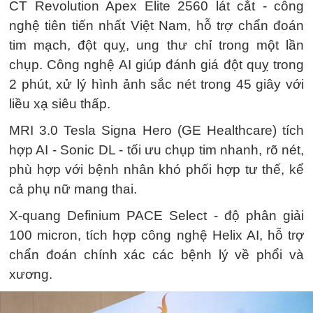
CT Revolution Apex Elite 2560 lát cắt - công
nghệ tiên tiến nhất Việt Nam, hỗ trợ chẩn đoán
tim mạch, đột quỵ, ung thư chỉ trong một lần
chụp. Công nghệ AI giúp đánh giá đột quỵ trong
2 phút, xử lý hình ảnh sắc nét trong 45 giây với
liều xạ siêu thấp.
MRI 3.0 Tesla Signa Hero (GE Healthcare) tích
hợp AI - Sonic DL - tối ưu chụp tim nhanh, rõ nét,
phù hợp với bệnh nhân khó phối hợp tư thế, kể
cả phụ nữ mang thai.
X-quang Definium PACE Select - độ phân giải
100 micron, tích hợp công nghệ Helix AI, hỗ trợ
chẩn đoán chính xác các bệnh lý về phổi và
xương.