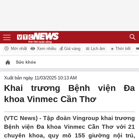
Mới nhất
Xem nhiều
💰 Giá vàng
📅 Lịch âm
☀️ Thời tiết

Sức khỏe
Xuất bản ngày 11/03/2025 10:13 AM
Khai trương Bệnh viện Đa
khoa Vinmec Cần Thơ
(VTC News) -
Tập đoàn Vingroup khai trương
Bệnh viện Đa khoa Vinmec Cần Thơ với 21
chuyên khoa, quy mô 155 giường nội trú,