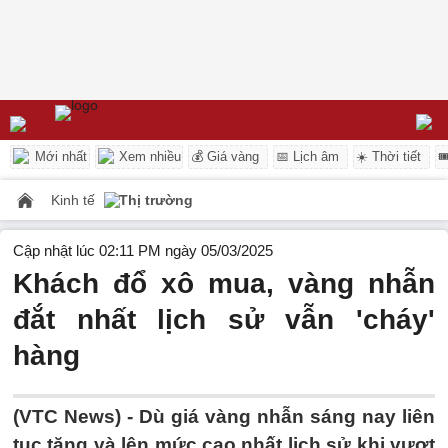
Mới nhất
Xem nhiều
💰 Giá vàng
📅 Lịch âm
☀️ Thời tiết

Kinh tế
Thị trường
Cập nhật lúc 02:11 PM ngày 05/03/2025
Khách đổ xô mua, vàng nhẫn
đắt nhất lịch sử vẫn 'cháy'
hàng
(VTC News) -
Dù giá vàng nhẫn sáng nay liên
tục tăng và lên mức cao nhất lịch sử khi vượt