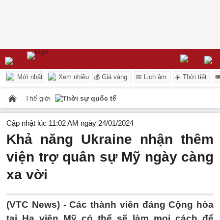
Mới nhất
Xem nhiều
💰 Giá vàng
📅 Lịch âm
☀️ Thời tiết

Thế giới
Thời sự quốc tế
Cập nhật lúc 11:02 AM ngày 24/01/2024
Khả năng Ukraine nhận thêm
viện trợ quân sự Mỹ ngày càng
xa vời
(VTC News) -
Các thành viên đảng Cộng hòa
tại Hạ viện Mỹ có thể sẽ làm mọi cách để