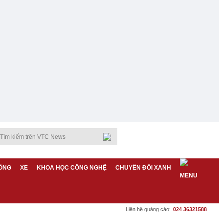
ỐNG
XE
KHOA HỌC CÔNG NGHỆ
CHUYỂN ĐỔI XANH
Liên hệ quảng cáo:
024 36321588