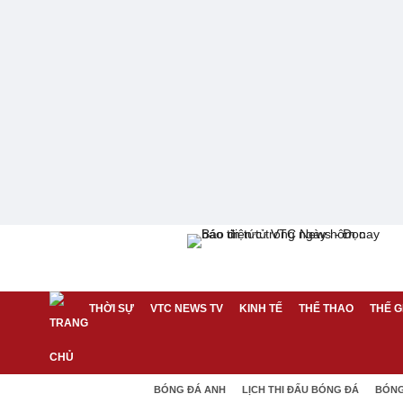
THỜI SỰ
VTC NEWS TV
KINH TẾ
THỂ THAO
THẾ G
BÓNG ĐÁ ANH
LỊCH THI ĐẤU BÓNG ĐÁ
BÓNG