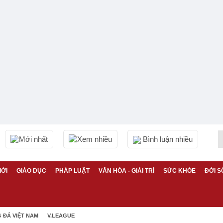
Mới nhất
Xem nhiều
Bình luận nhiều
IỚI
GIÁO DỤC
PHÁP LUẬT
VĂN HÓA - GIẢI TRÍ
SỨC KHỎE
ĐỜI S
 ĐÁ VIỆT NAM
V.LEAGUE