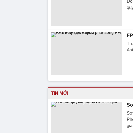
Đội
qu
FP
Thá
As
TIN MỚI
Sơ
Sơn
Ph
gia