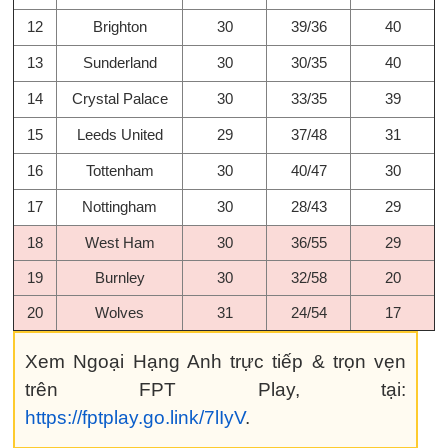
12
Brighton
30
39/36
40
13
Sunderland
30
30/35
40
14
Crystal Palace
30
33/35
39
15
Leeds United
29
37/48
31
16
Tottenham
30
40/47
30
17
Nottingham
30
28/43
29
18
West Ham
30
36/55
29
19
Burnley
30
32/58
20
20
Wolves
31
24/54
17
Xem Ngoại Hạng Anh trực tiếp & trọn vẹn
trên FPT Play, tại:
https://fptplay.go.link/7lIyV
.