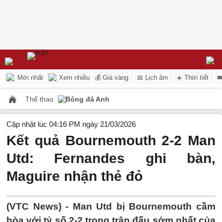
Mới nhất
Xem nhiều
💰 Giá vàng
📅 Lịch âm
☀️ Thời tiết

Thể thao
Bóng đá Anh
Cập nhật lúc 04:16 PM ngày 21/03/2026
Kết quả Bournemouth 2-2 Man
Utd: Fernandes ghi bàn,
Maguire nhận thẻ đỏ
(VTC News) -
Man Utd bị Bournemouth cầm
hòa với tỷ số 2-2 trong trận đấu sớm nhất của