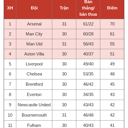
Bàn
XH
Đội
Trận
thắng/
Điểm
bàn thua
1
Arsenal
31
61/22
70
2
Man City
30
60/28
61
3
Man Utd
31
56/43
55
4
Aston Villa
30
40/37
51
5
Liverpool
30
49/40
49
6
Chelsea
30
53/35
48
7
Brentford
30
46/42
45
8
Everton
30
34/35
43
9
Newcastle United
30
43/43
42
10
Bournemouth
31
46/48
42
11
Fulham
30
40/43
41