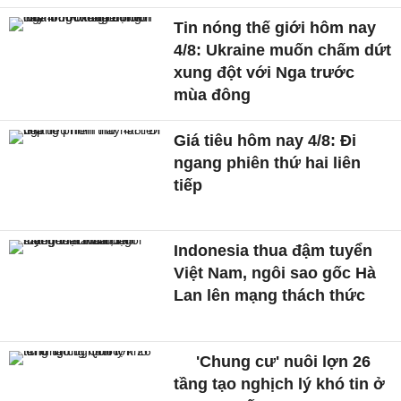
Tin nóng thế giới hôm nay
4/8: Ukraine muốn chấm dứt
xung đột với Nga trước
mùa đông
Giá tiêu hôm nay 4/8: Đi
ngang phiên thứ hai liên
tiếp
Indonesia thua đậm tuyển
Việt Nam, ngôi sao gốc Hà
Lan lên mạng thách thức
'Chung cư' nuôi lợn 26
tầng tạo nghịch lý khó tin ở