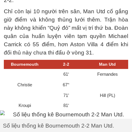
2-2.
Chỉ còn lại 10 người trên sân, Man Utd cố gắng
giữ điểm và không thủng lưới thêm. Trận hòa
này không khiến “Quỷ đỏ” mất vị trí thứ ba. Đoàn
quân của huấn luyện viên tạm quyền Michael
Carrick có 55 điểm, hơn Aston Villa 4 điểm khi
đối thủ này chưa thi đấu ở vòng 31.
Bournemouth
2-2
Man Utd
61‘
Fernandes
Christie
67’‘
71’
Hill (PL)
Kroupi
81‘
Số liệu thống kê Bournemouth 2-2 Man Utd.