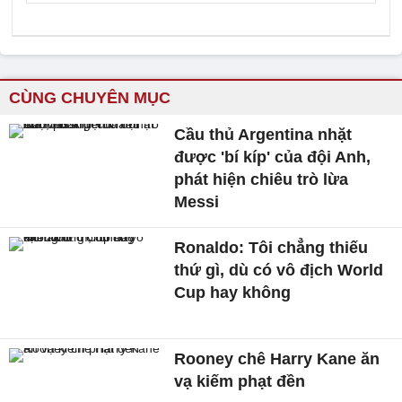
CÙNG CHUYÊN MỤC
Cầu thủ Argentina nhặt
được 'bí kíp' của đội Anh,
phát hiện chiêu trò lừa
Messi
Ronaldo: Tôi chẳng thiếu
thứ gì, dù có vô địch World
Cup hay không
Rooney chê Harry Kane ăn
vạ kiếm phạt đền