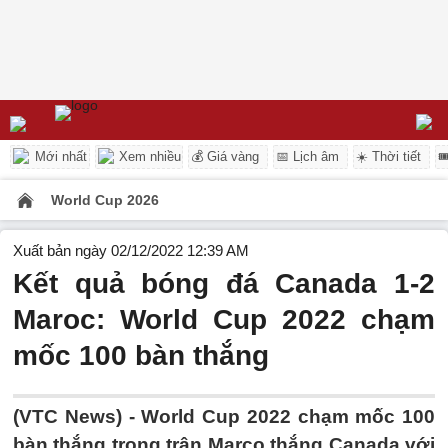
Mới nhất
Xem nhiều
💰 Giá vàng
📅 Lịch âm
☀️ Thời tiết

World Cup 2026
Xuất bản ngày 02/12/2022 12:39 AM
Kết quả bóng đá Canada 1-2
Maroc: World Cup 2022 chạm
mốc 100 bàn thắng
(VTC News) -
World Cup 2022 chạm mốc 100
bàn thắng trong trận Marco thắng Canada với