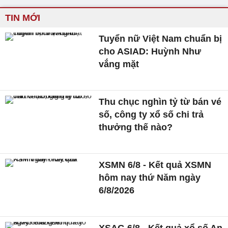
TIN MỚI
Tuyển nữ Việt Nam chuẩn bị
cho ASIAD: Huỳnh Như
vắng mặt
Thu chục nghìn tỷ từ bán vé
số, công ty xổ số chi trả
thưởng thế nào?
XSMN 6/8 - Kết quả XSMN
hôm nay thứ Năm ngày
6/8/2026
XSAG 6/8 - Kết quả xổ số An