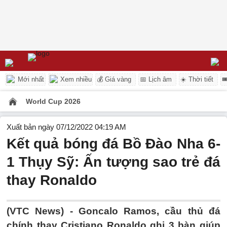
Mới nhất
Xem nhiều
💰 Giá vàng
📅 Lịch âm
☀️ Thời tiết

World Cup 2026
Xuất bản ngày 07/12/2022 04:19 AM
Kết quả bóng đá Bồ Đào Nha 6-
1 Thụy Sỹ: Ấn tượng sao trẻ đá
thay Ronaldo
(VTC News) -
Goncalo Ramos, cầu thủ đá
chính thay Cristiano Ronaldo ghi 3 bàn giúp