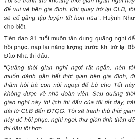
Tôi sẽ tranh thủ khoảng thời gian ngắn ngủi này
để vui vẻ bên gia đình. Khi quay trở lại CLB, tôi
sẽ cố gắng tập luyện tốt hơn nữa
”, Huỳnh Như
cho biết.
Tiền đạo 31 tuổi muốn tận dụng quãng nghỉ để
hồi phục, nạp lại năng lượng trước khi trở lại Bồ
Đào Nha thi đấu.
“
Quãng thời gian nghỉ ngơi rất ngắn, nên tôi
muốn dành gần hết thời gian bên gia đình, đi
thăm hỏi bà con nội ngoại để bù cho Tết này
không được về nhà đoàn viên. Sau quãng thời
gian nghỉ này thì lịch thi đấu của tôi rất dày, trải
dài từ CLB đến ĐTQG. Tôi sẽ tranh thủ thời gian
này để hồi phục, nghỉ ngơi, thư giãn tinh thần để
thi đấu tốt hơn.