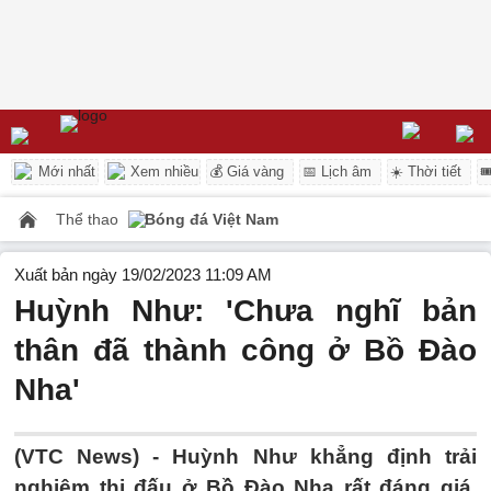
Mới nhất
Xem nhiều
💰 Giá vàng
📅 Lịch âm
☀️ Thời tiết

Thể thao
Bóng đá Việt Nam
Xuất bản ngày 19/02/2023 11:09 AM
Huỳnh Như: 'Chưa nghĩ bản
thân đã thành công ở Bồ Đào
Nha'
(VTC News) -
Huỳnh Như khẳng định trải
nghiệm thi đấu ở Bồ Đào Nha rất đáng giá,