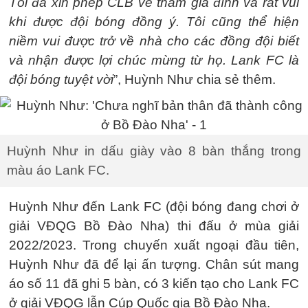
Tôi đã xin phép CLB về thăm gia đình và rất vui
khi được đội bóng đồng ý. Tôi cũng thể hiện
niềm vui được trở về nhà cho các đồng đội biết
và nhận được lợi chúc mừng từ họ. Lank FC là
đội bóng tuyệt vời
”, Huỳnh Như chia sẻ thêm.
Huỳnh Như in dấu giày vào 8 bàn thắng trong
màu áo Lank FC.
Huỳnh Như đến Lank FC (đội bóng đang chơi ở
giải VĐQG Bồ Đào Nha) thi đấu ở mùa giải
2022/2023. Trong chuyến xuất ngoại đầu tiên,
Huỳnh Như đã để lại ấn tượng. Chân sút mang
áo số 11 đã ghi 5 bàn, có 3 kiến tạo cho Lank FC
ở giải VĐQG lẫn Cúp Quốc gia Bồ Đào Nha.