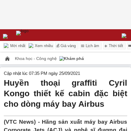
Mới nhất
Xem nhiều
💰 Giá vàng
📅 Lịch âm
☀️ Thời tiết

Khoa học - Công nghệ
Khám phá
Cập nhật lúc 07:35 PM ngày 25/09/2021
Huyền thoại graffiti Cyril
Kongo thiết kế cabin đặc biệt
cho dòng máy bay Airbus
(VTC News) -
Hãng sản xuất máy bay Airbus
Corporate Jets (ACJ) và nghệ sĩ đương đại