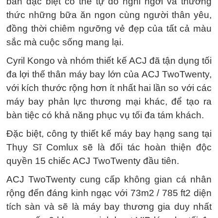
bản đặc biệt có thể tự do nghỉ ngơi và thưởng
thức những bữa ăn ngon cùng người thân yêu,
đồng thời chiêm ngưỡng vẻ đẹp của tất cả màu
sắc mà cuộc sống mang lại.
Cyril Kongo và nhóm thiết kế ACJ đã tận dụng tối
đa lợi thế thân máy bay lớn của ACJ TwoTwenty,
với kích thước rộng hơn ít nhất hai lần so với các
máy bay phản lực thương mại khác, để tạo ra
bàn tiệc có khả năng phục vụ tối đa tám khách.
Đặc biệt, công ty thiết kế máy bay hạng sang tại
Thụy Sĩ Comlux sẽ là đối tác hoàn thiện độc
quyền 15 chiếc ACJ TwoTwenty đầu tiên.
ACJ TwoTwenty cung cấp không gian cá nhân
rộng đến đáng kinh ngạc với 73m2 / 785 ft2 diện
tích sàn và sẽ là máy bay thương gia duy nhất