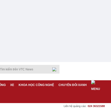
ỐNG
XE
KHOA HỌC CÔNG NGHỆ
CHUYỂN ĐỔI XANH
Liên hệ quảng cáo:
024 36321588