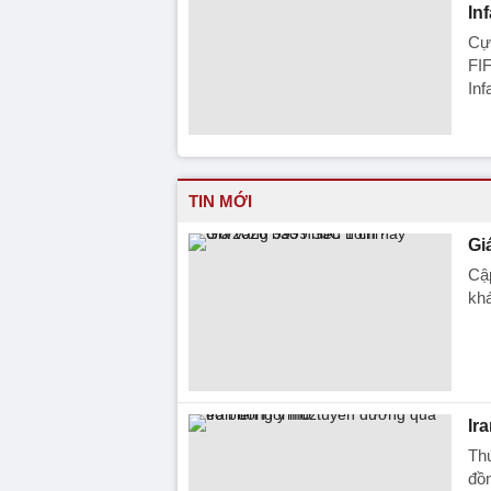
In
Cựu
FIF
Inf
TIN MỚI
Gi
Cập
kh
Ir
Thứ
đồ