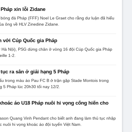
Pháp xin lỗi Zidane
 bóng đá Pháp (FFF) Noel Le Graet cho rằng dư luận đã hiểu
a ông về HLV Zinedine Zidane.
ẹn với Cúp Quốc gia Pháp
ờ Hà Nội), PSG dừng chân ở vòng 16 đội Cúp Quốc gia Pháp
ille 1-2.
 tục ra sân ở giải hạng 5 Pháp
ấu trong màu áo Pau FC B ở trận gặp Stade Montois trong
g 5 Pháp lúc 20h30 tối nay 12/2.
 khoác áo U18 Pháp nuôi hi vọng cống hiến cho
Jason Quang Vinh Pendant cho biết anh đang làm thủ tục nhập
ục nuôi hi vọng khoác áo đội tuyển Việt Nam.