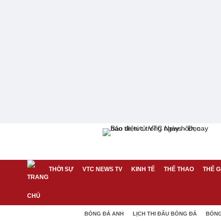
THỜI SỰ
VTC NEWS TV
KINH TẾ
THỂ THAO
THẾ G
BÓNG ĐÁ ANH
LỊCH THI ĐẤU BÓNG ĐÁ
BÓNG