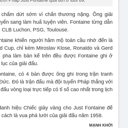
ười Pháp Just Fontaine qua đời ở tuổi 89.
 chấm dứt sớm vì chấn thương nặng. Ông giải
uyển sang làm huấ luyện viên. Fontaine từng dẫn
c CLB Luchon, PSG, Toulouse.
ntaine khiến người hâm mộ toàn cầu nhớ đến là
d Cup, chỉ kém Miroslav Klose, Ronaldo và Gerd
c pha làm bàn kể trên đều được Fontaine ghi ở
lục của giải đấu.
ntaine, có 4 bàn được ông ghi trong trận tranh
Đức. Đó là trận đấu mà đội tuyển Pháp thắng với
đấu vòng loại trực tiếp có tỉ số cao nhất trong lịch
danh hiệu Chiếc giày vàng cho Just Fontaine để
 cách là vua phá lưới của giải đấu năm 1958.
MẠNH KHỞI