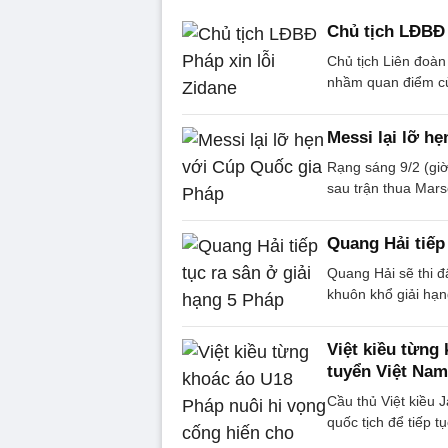
Chủ tịch LĐBĐ 
Chủ tịch Liên đoàn
nhầm quan điểm củ
Messi lại lỡ h
Rạng sáng 9/2 (gi
sau trận thua Marse
Quang Hải tiếp
Quang Hải sẽ thi đ
khuôn khổ giải hạn
Việt kiều từng
tuyển Việt Nam
Cầu thủ Việt kiều 
quốc tịch để tiếp t