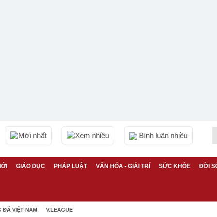
Mới nhất
Xem nhiều
Bình luận nhiều
IỚI
GIÁO DỤC
PHÁP LUẬT
VĂN HÓA - GIẢI TRÍ
SỨC KHỎE
ĐỜI S
 ĐÁ VIỆT NAM
V.LEAGUE