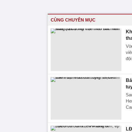
CÙNG CHUYÊN MỤC
Kh
th
Vòn
viê
đội
Bá
tu
Sau
Her
Ca
LĐ