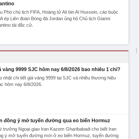
fantino
 Phó chủ tịch FIFA, Hoàng tử Ali bin Al Hussein, cáo buộc
A ép Liên đoàn Bóng đá Jordan ủng hộ Chủ tịch Gianni
antino tái đắc cử.
á vàng 9999 SJC hôm nay 6/8/2026 bao nhiêu 1 chỉ?
 nhật chi tiết giá vàng 9999 tại SJC và nhiều thương hiệu
ác hôm nay 6/8/2026.
an đồng ý mở tuyến đường qua eo biển Hormuz
 trưởng Ngoại giao Iran Kazem Gharibabadi cho biết Iran
ng ý mở tuyến đường mới ở eo biển Hormuz, tuyến đường