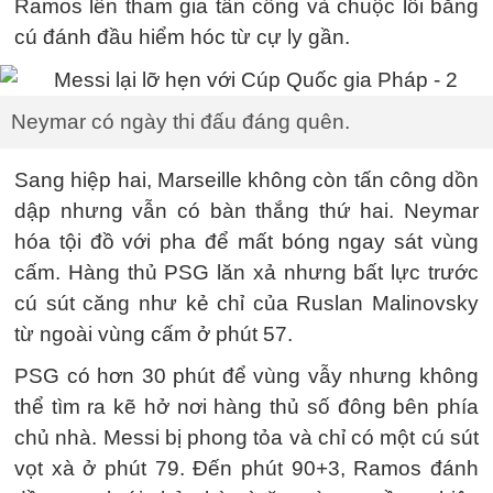
Ramos lên tham gia tấn công và chuộc lỗi bằng
cú đánh đầu hiểm hóc từ cự ly gần.
Neymar có ngày thi đấu đáng quên.
Sang hiệp hai, Marseille không còn tấn công dồn
dập nhưng vẫn có bàn thắng thứ hai. Neymar
hóa tội đồ với pha để mất bóng ngay sát vùng
cấm. Hàng thủ PSG lăn xả nhưng bất lực trước
cú sút căng như kẻ chỉ của Ruslan Malinovsky
từ ngoài vùng cấm ở phút 57.
PSG có hơn 30 phút để vùng vẫy nhưng không
thể tìm ra kẽ hở nơi hàng thủ số đông bên phía
chủ nhà. Messi bị phong tỏa và chỉ có một cú sút
vọt xà ở phút 79. Đến phút 90+3, Ramos đánh