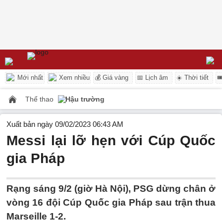
Mới nhất
Xem nhiều
💰 Giá vàng
📅 Lịch âm
☀️ Thời tiết

Thể thao
Hậu trường
Xuất bản ngày 09/02/2023 06:43 AM
Messi lại lỡ hẹn với Cúp Quốc
gia Pháp
Rạng sáng 9/2 (giờ Hà Nội), PSG dừng chân ở
vòng 16 đội Cúp Quốc gia Pháp sau trận thua
Marseille 1-2.