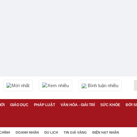
Mới nhất
Xem nhiều
Bình luận nhiều
IỚI
GIÁO DỤC
PHÁP LUẬT
VĂN HÓA - GIẢI TRÍ
SỨC KHỎE
ĐỜI S
 CHÍNH
DOANH NHÂN
DU LỊCH
TIN GIÁ VÀNG
ĐIỆN HẠT NHÂN