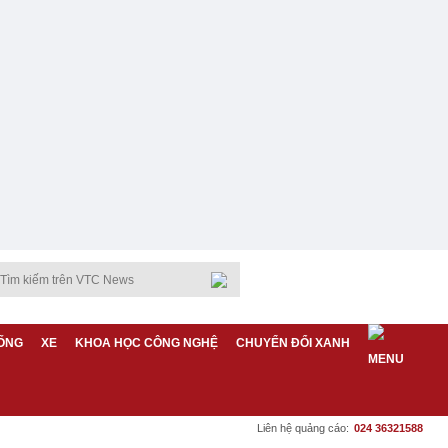
ỐNG
XE
KHOA HỌC CÔNG NGHỆ
CHUYỂN ĐỔI XANH
Liên hệ quảng cáo:
024 36321588