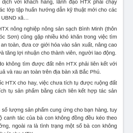
o dịch với khách hàng, lãnh đạo HTX phải chạy
các lớp tập huấn hướng dẫn kỹ thuật mới cho các
ủa UBND xã…
HTX nông nghiệp nông sản sạch Bình Minh (thôn
c Sơn) cũng gặp nhiều khó khăn trong việc tìm
 an toàn, đưa cơ giới hóa vào sản xuất, nâng cao
à tăng lợi nhuận cho thành viên, người lao động.
o không tìm được đất nên HTX phải liên kết với
ả và rau an toàn trên địa bàn xã Bắc Phú.
 HTX cho hay, việc chưa tích tụ được ruộng đất
ch tụ sản phẩm bằng cách liên kết hợp tác sản
 số lượng sản phẩm cung ứng cho bạn hàng, tuy
 độ canh tác của bà con không đồng đều kéo theo
ng, ngoài ra là tình trạng một số bà con không