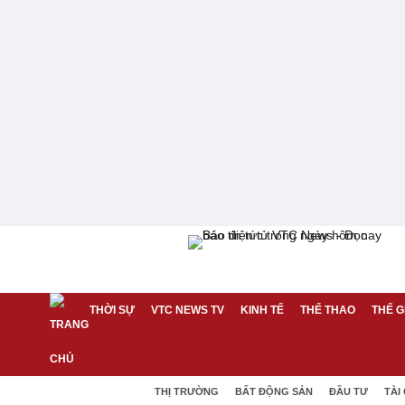
THỜI SỰ
VTC NEWS TV
KINH TẾ
THỂ THAO
THẾ G
THỊ TRƯỜNG
BẤT ĐỘNG SẢN
ĐẦU TƯ
TÀI