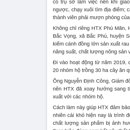
có trụ sở làm việc nên khi gia
ngược, chạy xuôi tìm địa điểm; 
thành viên phải mượn phòng c
Không chỉ riêng HTX Phú Mãn, 
Bắc Vọng, xã Bắc Phú, huyện Só
kiếm cánh đồng lớn sản xuất rau
năng suất, chất lượng nông sản v
Đi vào hoạt động từ năm 2019, d
20 nhóm hộ trồng 30 ha cây ăn qu
Ông Nguyễn Định Công, Giám đốc
nên HTX đã xoay hướng sang tí
xuất với các nhóm hộ.
Cách làm này giúp HTX đảm bảo
nhiên cái khó hiện nay là trình
chất lượng sản phẩm bị ảnh hưở