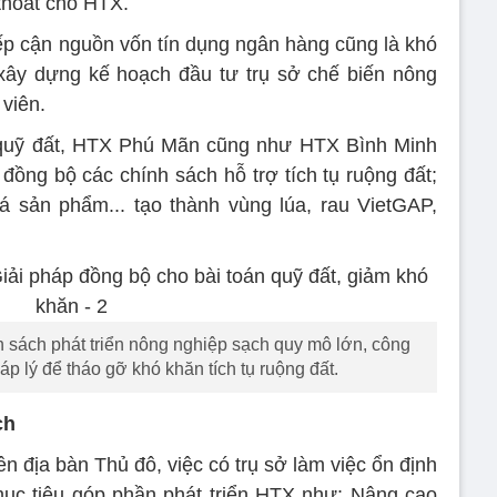
thoát cho HTX.
iếp cận nguồn vốn tín dụng ngân hàng cũng là khó
xây dựng kế hoạch đầu tư trụ sở chế biến nông
viên.
h quỹ đất, HTX Phú Mãn cũng như HTX Bình Minh
đồng bộ các chính sách hỗ trợ tích tụ ruộng đất;
 sản phẩm... tạo thành vùng lúa, rau VietGAP,
 sách phát triển nông nghiệp sạch quy mô lớn, công
áp lý để tháo gỡ khó khăn tích tụ ruộng đất.
ch
 địa bàn Thủ đô, việc có trụ sở làm việc ổn định
ục tiêu góp phần phát triển HTX như: Nâng cao