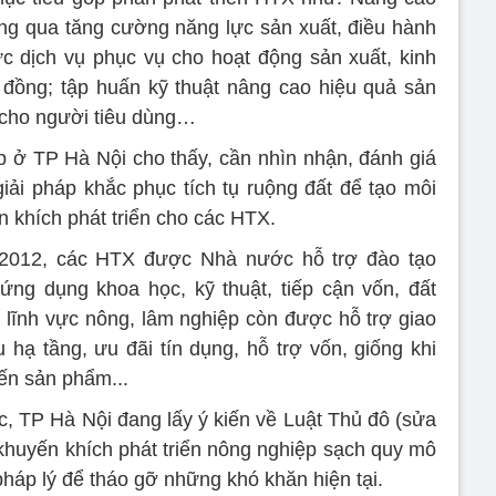
ng qua tăng cường năng lực sản xuất, điều hành
c dịch vụ phục vụ cho hoạt động sản xuất, kinh
 đồng; tập huấn kỹ thuật nâng cao hiệu quả sản
 cho người tiêu dùng…
ệp ở TP Hà Nội cho thấy, cần nhìn nhận, đánh giá
ải pháp khắc phục tích tụ ruộng đất để tạo môi
n khích phát triển cho các HTX.
2012, các HTX được Nhà nước hỗ trợ đào tạo
ứng dụng khoa học, kỹ thuật, tiếp cận vốn, đất
g lĩnh vực nông, lâm nghiệp còn được hỗ trợ giao
u hạ tầng, ưu đãi tín dụng, hỗ trợ vốn, giống khi
iến sản phẩm...
, TP Hà Nội đang lấy ý kiến về Luật Thủ đô (sửa
 khuyến khích phát triển nông nghiệp sạch quy mô
pháp lý để tháo gỡ những khó khăn hiện tại.