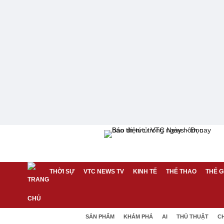
THỜI SỰ
VTC NEWS TV
KINH TẾ
THỂ THAO
THẾ G
SẢN PHẨM
KHÁM PHÁ
AI
THỦ THUẬT
C