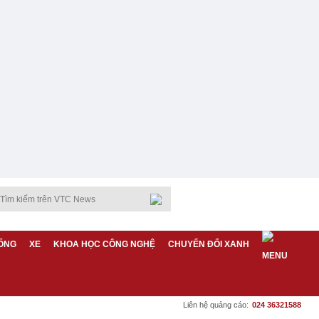
ỐNG
XE
KHOA HỌC CÔNG NGHỆ
CHUYỂN ĐỔI XANH
Liên hệ quảng cáo:
024 36321588