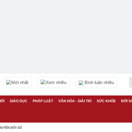
Mới nhất
Xem nhiều
Bình luận nhiều
IỚI
GIÁO DỤC
PHÁP LUẬT
VĂN HÓA - GIẢI TRÍ
SỨC KHỎE
ĐỜI S
HUYỂN ĐỔI SỐ