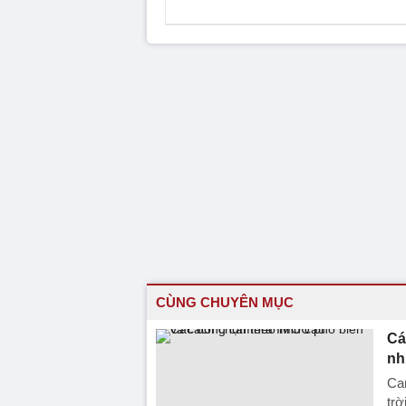
CÙNG CHUYÊN MỤC
Cá
nh
Ca
trờ