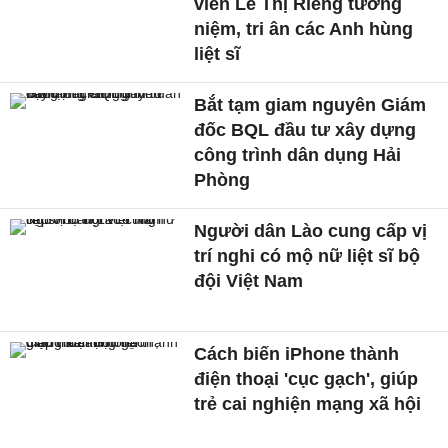
viên Lê Thị Riêng tưởng
niệm, tri ân các Anh hùng
liệt sĩ
Bắt tạm giam nguyên Giám
đốc BQL đầu tư xây dựng
công trình dân dụng Hải
Phòng
Người dân Lào cung cấp vị
trí nghi có mộ nữ liệt sĩ bộ
đội Việt Nam
Cách biến iPhone thành
điện thoại 'cục gạch', giúp
trẻ cai nghiện mạng xã hội