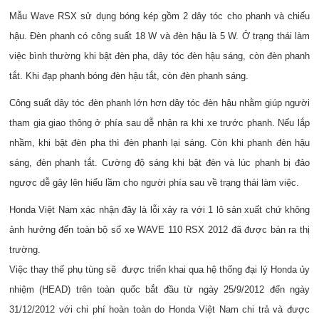
Mẫu Wave RSX sử dụng bóng kép gồm 2 dây tóc cho phanh và chiếu
hậu. Đèn phanh có công suất 18 W và đèn hậu là 5 W. Ở trạng thái làm
việc bình thường khi bật đèn pha, dây tóc đèn hậu sáng, còn đèn phanh
tắt. Khi đạp phanh bóng đèn hậu tắt, còn đèn phanh sáng.
Công suất dây tóc đèn phanh lớn hơn dây tóc đèn hậu nhằm giúp người
tham gia giao thông ở phía sau dễ nhận ra khi xe trước phanh. Nếu lắp
nhầm, khi bật đèn pha thì đèn phanh lại sáng. Còn khi phanh đèn hậu
sáng, đèn phanh tắt. Cường độ sáng khi bật đèn và lúc phanh bị đảo
ngược dễ gây lên hiểu lầm cho người phía sau về trạng thái làm việc.
Honda Việt Nam xác nhận đây là lỗi xảy ra với 1 lô sản xuất chứ không
ảnh hưởng đến toàn bộ số xe WAVE 110 RSX 2012 đã được bán ra thị
trường.
Việc thay thế phụ tùng sẽ được triển khai qua hệ thống đại lý Honda ủy
nhiệm (HEAD) trên toàn quốc bắt đầu từ ngày 25/9/2012 đến ngày
31/12/2012 với chi phí hoàn toàn do Honda Việt Nam chi trả và được