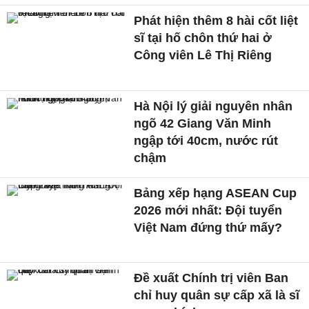
Phát hiện thêm 8 hài cốt liệt
sĩ tại hố chôn thứ hai ở
Công viên Lê Thị Riêng
Hà Nội lý giải nguyên nhân
ngõ 42 Giang Văn Minh
ngập tới 40cm, nước rút
chậm
Bảng xếp hạng ASEAN Cup
2026 mới nhất: Đội tuyển
Việt Nam đứng thứ mấy?
Đề xuất Chính trị viên Ban
chỉ huy quân sự cấp xã là sĩ