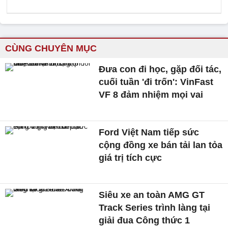
CÙNG CHUYÊN MỤC
Đưa con đi học, gặp đối tác,
cuối tuần 'đi trốn': VinFast
VF 8 đảm nhiệm mọi vai
Ford Việt Nam tiếp sức
cộng đồng xe bán tải lan tỏa
giá trị tích cực
Siêu xe an toàn AMG GT
Track Series trình làng tại
giải đua Công thức 1